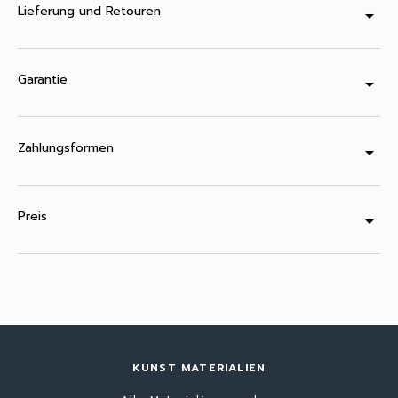
Lieferung und Retouren
arrow_drop_down
Garantie
arrow_drop_down
Zahlungsformen
arrow_drop_down
Preis
arrow_drop_down
KUNST MATERIALIEN