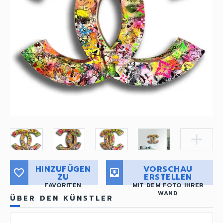
add
HINZUFÜGEN
VORSCHAU
favorite_border
move_to_inbox
ZU
ERSTELLEN
FAVORITEN
MIT DEM FOTO IHRER
WAND
ÜBER DEN KÜNSTLER