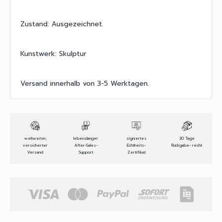
Zustand: Ausgezeichnet.
Kunstwerk: Skulptur
Versand innerhalb von 3-5 Werktagen.
weltweiter,
lebenslanger
signiertes
30 Tage
versicherter
After-Sales-
Echtheits-
Rückgabe- recht
Versand
Support
Zertifikat