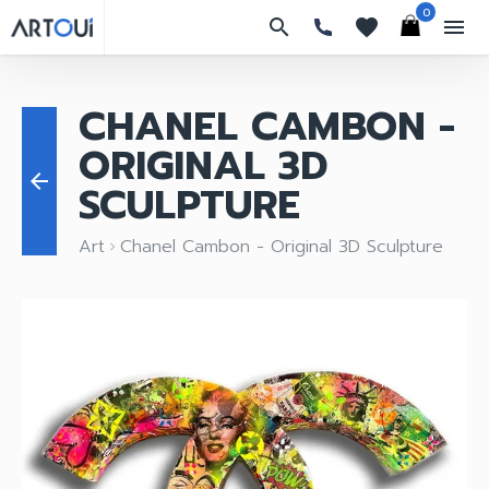
0
search
favorites
menu
CHANEL CAMBON -
ORIGINAL 3D
arrow_back
SCULPTURE
Art
Chanel Cambon - Original 3D Sculpture
keyboard_arrow_right