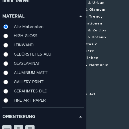
mehr sehen
Abstrakt
Städte & Urban
Landschaften
Pomp & Glamour
MATERIAL
arrow_drop_up
Architektur
Neu & Trendy
Minimalistisch
Inspirationen
Alle Materialien
Figurativ
Elegant & Zeitlos
HIGH GLOSS
Luftaufnahmen
Blumen & Botanik
Konzeptionell
Fantasie
LEINWAND
Farbenfroh
Tiere
GEBÜRSTETES ALU
Schwarz-weiss
Stillleben
GLASLAMINAT
Akt
Pastell & Harmonie
Zeitgenössische
ALUMINIUM MATT
Fotokunst
GALLERY PRINT
GERAHMTES BILD
ARTOUI | Home of Unique Art
FINE ART PAPER
Über ARTOUI
Auftragsmalerei
ORIENTIERUNG
arrow_drop_up
Mail & Frame
Impressum