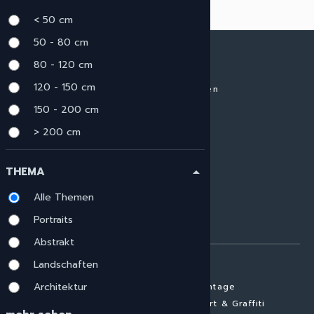
< 50 cm
50 - 80 cm
80 - 120 cm
KUNST MATERIALIEN
120 - 150 cm
Alle Materialien ansehen
HIGH GLOSS
150 - 200 cm
LEINWAND
> 200 cm
GEBÜRSTETES ALU
GLASLAMINAT
THEMA
arrow_drop_up
ALUMINIUM MATT
GALLERY PRINT
Alle Themen
GERAHMTES BILD
Portraits
FINE ART PAPER
Abstrakt
KUNST THEMEN
Landschaften
Architektur
Alle Themen ansehen
Vintage
Portraits
Street Art & Graffiti