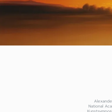
Alexander
National Aca
Kunstsymposie