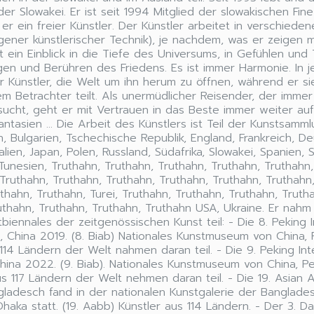
 der Slowakei. Er ist seit 1994 Mitglied der slowakischen Fine
t er ein freier Künstler. Der Künstler arbeitet in verschiede
eigener künstlerischer Technik), je nachdem, was er zeigen 
st ein Einblick in die Tiefe des Universums, in Gefühlen und
gen und Berühren des Friedens. Es ist immer Harmonie. In j
r Künstler, die Welt um ihn herum zu öffnen, während er s
m Betrachter teilt. Als unermüdlicher Reisender, der immer
sucht, geht er mit Vertrauen in das Beste immer weiter au
antasien ... Die Arbeit des Künstlers ist Teil der Kunstsamm
h, Bulgarien, Tschechische Republik, England, Frankreich, De
alien, Japan, Polen, Russland, Südafrika, Slowakei, Spanien
Tunesien, Truthahn, Truthahn, Truthahn, Truthahn, Truthahn,
Truthahn, Truthahn, Truthahn, Truthahn, Truthahn, Truthahn
thahn, Truthahn, Turei, Truthahn, Truthahn, Truthahn, Truth
uthahn, Truthahn, Truthahn, Truthahn USA, Ukraine. Er nahm 
biennales der zeitgenössischen Kunst teil: - Die 8. Peking I
, China 2019. (8. Biab) Nationales Kunstmuseum von China, 
114 Ländern der Welt nahmen daran teil. - Die 9. Peking Int
China 2022. (9. Biab). Nationales Kunstmuseum von China, Pe
us 117 Ländern der Welt nehmen daran teil. - Die 19. Asian A
ladesch fand in der nationalen Kunstgalerie der Banglades
aka statt. (19. Aabb) Künstler aus 114 Ländern. - Der 3. D