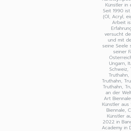
Künstler in
Seit 1990 is
(Öl, Acryl, 
Arbeit i
Erfahrun
versucht de
und mit de
seine Seele 
seiner F
Österreic
Ungarn, It
Schweiz, 
Truthahn, 
Truthahn, Tru
Truthahn, Tr
an der Welt
Art Biennale
Künstler aus 
Biennale, 
Künstler a
2022 in Bang
Academy in Dh