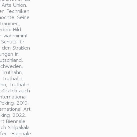
 Arts Union.
nen Techniken
möchte. Seine
 Träumen,
edem Bild
ie wahrnimmt
 Schutz für
f den Straßen
lungen in
utschland,
, Schweden,
 Truthahn,
, Truthahn,
ahn, Truthahn,
kürzlich auch
nternational
Peking. 2019.
ernational Art
king. 2022.
rt Biennale
ch Shilpakala
afen -Biennale