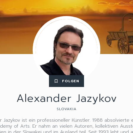
FOLGEN
bookmark_border
Alexander Jazykov
SLOVAKIA
 Jazykov ist ein professioneller Künstler. 1988 absolvierte e
demy of Arts. Er nahm an vielen Autoren, kollektiven Auss
n in der Slowakei und im Ausland teil. Seit 1993 lebt und a