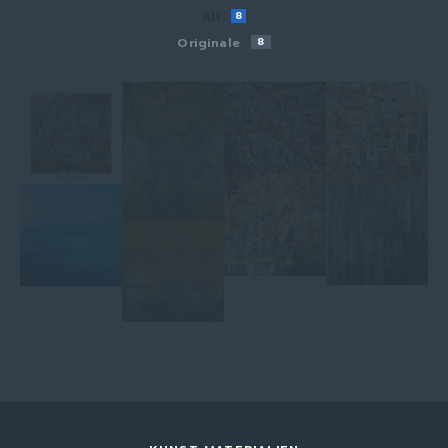
All
8
Originale
8