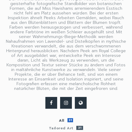
geisterhafte fotografische Standbilder von botanischen
Formen, die auf Miss Havishams arremierendem Esstisch
nicht fehl am Platz aussehen würden. Bei der ersten
Inspektion ähnelt Peeks Arbeiten Gemälden, wobei Rauch
aus den Blütenblättern und Blättern der Blumen tropft.
Farben werden herausgezogen und verbessert, während
andere Farbtöne im weißen Schleier ausgehüllt sind. Mit
seiner Wahrnehmungs-Biege-Methodik werden
Nahaufnahmen von Lavendel- und Distelköpfen in mythische
Kreationen verwandelt, die aus dem verschwommenen
Hintergrund herausblicken. Nachdem Peek am Royal College
of Art ausgebildet war, entwickelte Peek ein Interesse
daran, Licht als Werkzeug zu verwenden, um die
Komposition und Textur seiner Stücke zu ändern und Fotos
in maltähnliche Kunstwerke zu verwandeln. Viele seiner
Projekte, die er über Behance teilt, sind von einem
Interesse an Einsamkeit und Isolation inspiriert, und seine
Fotografien erfassen eine melancholische Rohheit
natürlicher Blüten, die mit der Zeit eingefroren sind.
All
31
Tailored Art
31