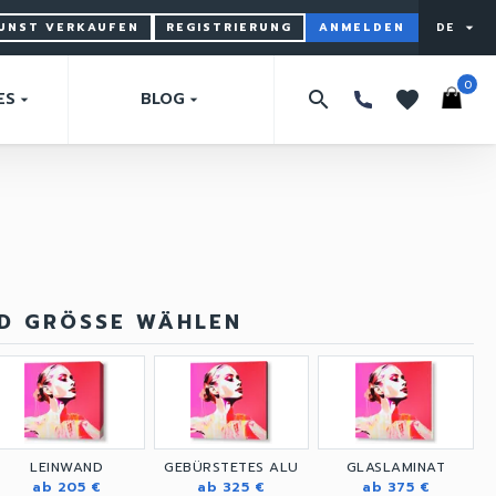
KUNST VERKAUFEN
REGISTRIERUNG
ANMELDEN
DE
arrow_drop_down
0
search
favorites
ES
BLOG
arrow_drop_down
arrow_drop_down
ND GRÖSSE WÄHLEN
LEINWAND
GEBÜRSTETES ALU
GLASLAMINAT
ab 205 €
ab 325 €
ab 375 €