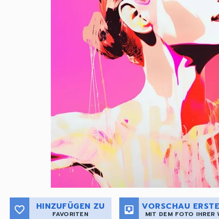
HINZUFÜGEN ZU
VORSCHAU ERSTE
favorite_border
move_to_inbox
FAVORITEN
MIT DEM FOTO IHRER