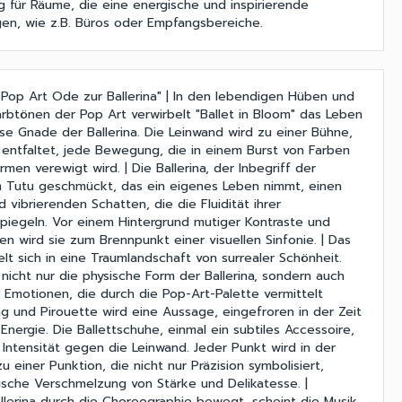
 für Räume, die eine energische und inspirierende
en, wie z.B. Büros oder Empfangsbereiche.
n Pop Art Ode zur Ballerina" | In den lebendigen Hüben und
arbtönen der Pop Art verwirbelt "Ballet in Bloom" das Leben
ose Gnade der Ballerina. Die Leinwand wird zu einer Bühne,
z entfaltet, jede Bewegung, die in einem Burst von Farben
en verewigt wird. | Die Ballerina, der Inbegriff der
em Tutu geschmückt, das ein eigenes Leben nimmt, einen
 vibrierenden Schatten, die die Fluidität ihrer
iegeln. Vor einem Hintergrund mutiger Kontraste und
n wird sie zum Brennpunkt einer visuellen Sinfonie. | Das
lt sich in eine Traumlandschaft von surrealer Schönheit.
 nicht nur die physische Form der Ballerina, sondern auch
 Emotionen, die durch die Pop-Art-Palette vermittelt
g und Pirouette wird eine Aussage, eingefroren in der Zeit
Energie. Die Ballettschuhe, einmal ein subtiles Accessoire,
 Intensität gegen die Leinwand. Jeder Punkt wird in der
zu einer Punktion, die nicht nur Präzision symbolisiert,
sche Verschmelzung von Stärke und Delikatesse. |
llerina durch die Choreographie bewegt, scheint die Musik