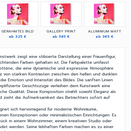
GERAHMTES BILD
GALLERY PRINT
ALUMINIUM MATT
ab 325 €
ab 585 €
ab 385 €
stwerk zeigt eine stilisierte Darstellung einer Frauenfigur,
euchtenden Farben gehalten ist. Die Farbpalette umfasst
Rottöne, die eine dynamische und expressive Atmosphäre
tz von starken Kontrasten zwischen den hellen und dunklen
die Emotion und Intensität des Bildes. Die sanften Linien
implifizierte Gesichtszüge verleihen dem Kunstwerk eine
che Qualität. Diese Komposition strahlt sowohl Eleganz als
d zieht die Aufmerksamkeit des Betrachters sofort auf
ignet sich hervorragend für moderne Wohnräume,
enen Konzeptionen oder minimalistischen Einrichtungen. Es
Stück in einem Wohnzimmer, einem kreativen Studio oder
ndet werden. Seine lebhaften Farben machen es zu einer