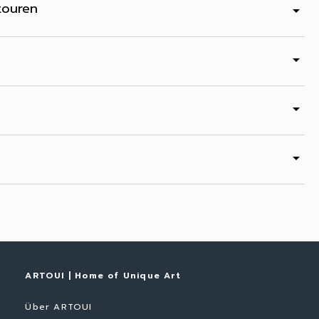
touren
arrow_drop_down
arrow_drop_down
arrow_drop_down
arrow_drop_down
ARTOUI | Home of Unique Art
Über ARTOUI