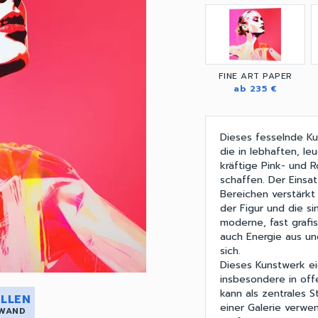
FINE ART PAPER
ab 235 €
Dieses fesselnde Kun
die in lebhaften, l
kräftige Pink- und 
schaffen. Der Einsa
Bereichen verstärkt 
der Figur und die s
moderne, fast grafis
auch Energie aus un
sich.
Dieses Kunstwerk e
insbesondere in off
kann als zentrales 
LLEN
einer Galerie verwe
 WAND