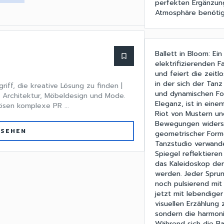
perfekten Ergänzung
Atmosphäre benötig
Ballett in Bloom: Ei
bookmark_border
elektrifizierenden F
und feiert die zeitl
in der sich der Tan
riff, die kreative Lösung zu finden |
und dynamischen Form
r Architektur, Möbeldesign und Mode.
Eleganz, ist in ein
lösen komplexe PR ...
Riot von Mustern und
Bewegungen widersp
 SEHEN
geometrischer Forme
Tanzstudio verwande
Spiegel reflektieren
das Kaleidoskop der
werden. Jeder Sprun
noch pulsierend mit 
jetzt mit lebendiger
visuellen Erzählung 
sondern die harmoni
Während sich die Ba