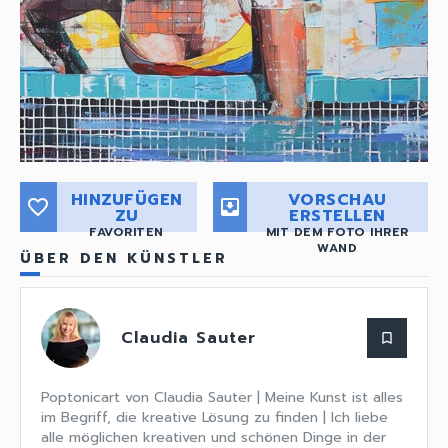
HINZUFÜGEN
VORSCHAU
favorite_border
move_to_inbox
ZU
ERSTELLEN
FAVORITEN
MIT DEM FOTO IHRER
WAND
ÜBER DEN KÜNSTLER
Claudia Sauter
bookmark_border
Poptonicart von Claudia Sauter | Meine Kunst ist alles
im Begriff, die kreative Lösung zu finden | Ich liebe
alle möglichen kreativen und schönen Dinge in der