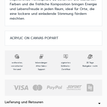
Farben und die fröhliche Komposition bringen Energie
und Lebensfreude in jeden Raum, ideal für Orte, die
eine lockere und einladende Stimmung fördern
möchten.
ACRYLIC ON CANVAS POPART
weltweiter,
lebenslanger
signiertes
30 Tage
versicherter
After-Sales-
Echtheits-
Rückgabe- recht
Versand
Support
Zertifikat
Lieferung und Retouren
arrow_drop_down