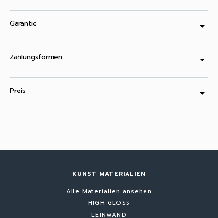
Garantie
arrow_drop_down
Zahlungsformen
arrow_drop_down
Preis
arrow_drop_down
KUNST MATERIALIEN
Alle Materialien ansehen
HIGH GLOSS
LEINWAND