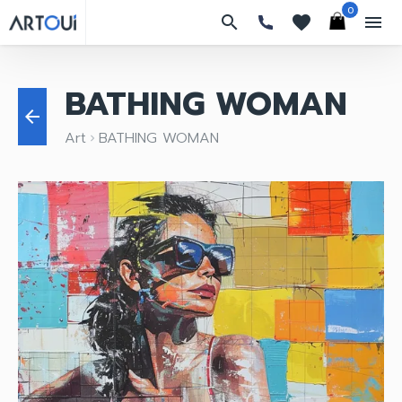
0
search
favorites
menu
BATHING WOMAN
arrow_back
Art
BATHING WOMAN
keyboard_arrow_right