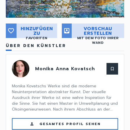
HINZUFÜGEN
VORSCHAU
favorite_border
move_to_inbox
ZU
ERSTELLEN
FAVORITEN
MIT DEM FOTO IHRER
WAND
ÜBER DEN KÜNSTLER
Monika Anna Kovatsch
bookmark_border
Monika Kovatschs Werke sind die moderne
Neuinterpretation abstrakter Kunst. Der visuelle
Ausdruck ihrer Werke ist eine wahre Inspiration für
die Sinne. Sie hat einen Master in Umweltplanung und
Ökoingenieurwesen. Nach ihrem Abschluss an der...
GESAMTES PROFIL SEHEN
person