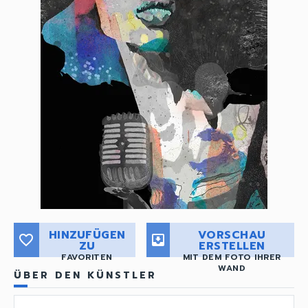
HINZUFÜGEN
VORSCHAU
favorite_border
move_to_inbox
ZU
ERSTELLEN
FAVORITEN
MIT DEM FOTO IHRER
WAND
ÜBER DEN KÜNSTLER