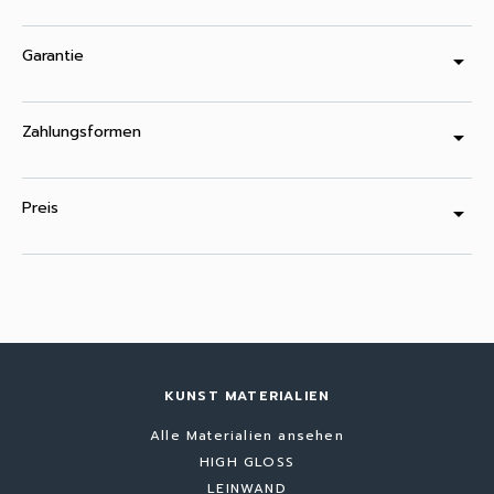
Garantie
arrow_drop_down
Zahlungsformen
arrow_drop_down
Preis
arrow_drop_down
KUNST MATERIALIEN
Alle Materialien ansehen
HIGH GLOSS
LEINWAND