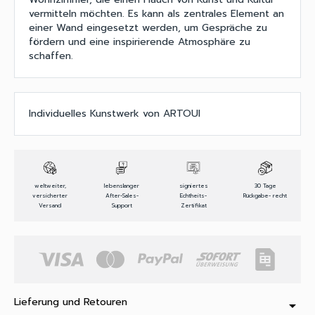
vermitteln möchten. Es kann als zentrales Element an
einer Wand eingesetzt werden, um Gespräche zu
fördern und eine inspirierende Atmosphäre zu
schaffen.
Individuelles Kunstwerk von ARTOUI
weltweiter,
lebenslanger
signiertes
30 Tage
versicherter
After-Sales-
Echtheits-
Rückgabe- recht
Versand
Support
Zertifikat
Lieferung und Retouren
arrow_drop_down