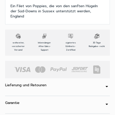
Ein Filet von Poppies, die von den sanften Hügeln
der Süd-Downs in Sussex unterstützt werden,
England
weltweiter,
lebenslanger
signiertes
30 Tage
versicherter
After-Sales-
Echtheits-
Rückgabe- recht
Versand
Support
Zertifikat
Lieferung und Retouren
arrow_drop_down
Garantie
arrow_drop_down