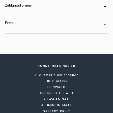
Zahlungsformen
arrow_drop_down
Preis
arrow_drop_down
KUNST MATERIALIEN
Alle Materialien ansehen
HIGH GLOSS
LEINWAND
GEBÜRSTETES ALU
GLASLAMINAT
ALUMINIUM MATT
GALLERY PRINT