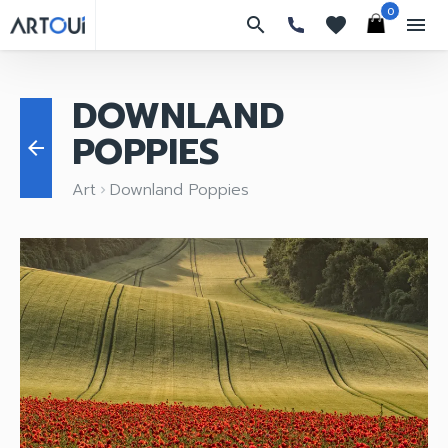
0
search
favorites
menu
DOWNLAND
POPPIES
arrow_back
Art
Downland Poppies
keyboard_arrow_right