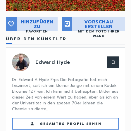
HINZUFÜGEN
VORSCHAU
favorite_border
move_to_inbox
ZU
ERSTELLEN
FAVORITEN
MIT DEM FOTO IHRER
WAND
ÜBER DEN KÜNSTLER
Edward Hyde
bookmark_border
Dr. Edward A Hyde Frps Die Fotografie hat mich
fasziniert, seit ich ein kleiner Junge mit einem Kodak
Brownie 127 war. Ich kann nicht behaupten, Bilder aus
dieser Zeit von einem Wert zu haben, aber als ich an
der Universität in den späten 70er Jahren die
Chemie studierte, ...
GESAMTES PROFIL SEHEN
person