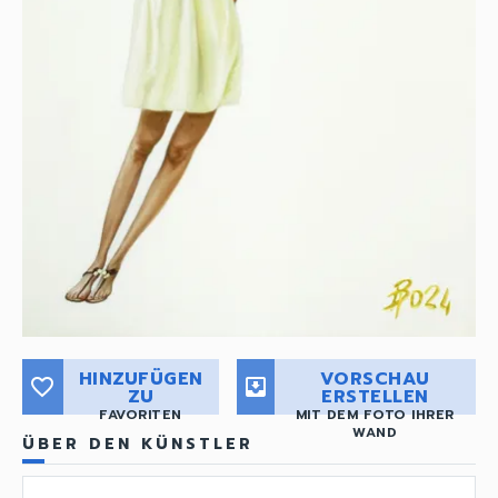
HINZUFÜGEN
VORSCHAU
favorite_border
move_to_inbox
ZU
ERSTELLEN
FAVORITEN
MIT DEM FOTO IHRER
WAND
ÜBER DEN KÜNSTLER