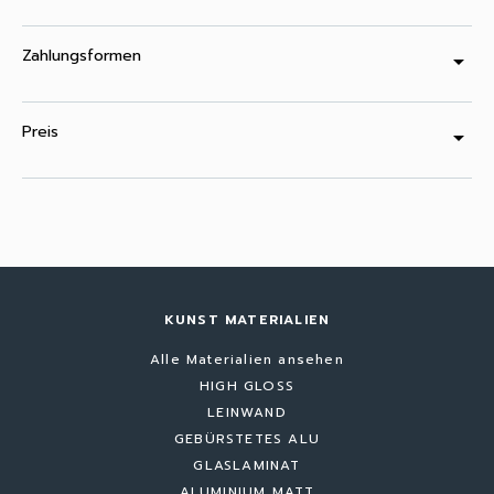
Zahlungsformen
arrow_drop_down
Preis
arrow_drop_down
KUNST MATERIALIEN
Alle Materialien ansehen
HIGH GLOSS
LEINWAND
GEBÜRSTETES ALU
GLASLAMINAT
ALUMINIUM MATT