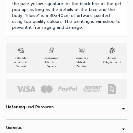
the pale yellow signature let the black hair of the girl
pop up, as long as the details of the face and the
body. “Eloise” is a 30x40cm oil artwork, painted
using top quality colours. The painting is varnished to
prevent it from aging and damage.
weltweiter,
lebenslanger
signiertes
30 Tage
versicherter
After-Sales-
Echtheits-
Rückgabe- recht
Versand
Support
Zertifikat
Lieferung und Retouren
arrow_drop_down
Garantie
arrow_drop_down