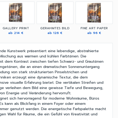
GALLERY PRINT
GERAHMTES BILD
FINE ART PAPER
ab 214 €
ab 126 €
ab 96 €
de Kunstwerk präsentiert eine lebendige, abstrahierte
r Mischung aus warmen und kühlen Farbtönen. Die
mit dem Kontrast zwischen tiefen Schwarz- und Grautönen
angetönen, die an einen dramatischen Sonnenuntergang
ndung von stark strukturierten Pinselstrichen und
hniken erzeugt eine dynamische Textur, die dem
nsive visuelle Erfahrung bietet. Die vertikalen Streifen und
ge verleihen dem Bild eine gewisse Tiefe und Bewegung,
on Energie und Veränderung hervorruft.
ignet sich hervorragend für moderne Wohnräume, Büros
 Es kann als Blickfang in einem Foyer oder einem
mer genutzt werden. Die energetische Farbpalette macht
gen Wahl für Räume, die ein Gefühl von Kreativität und