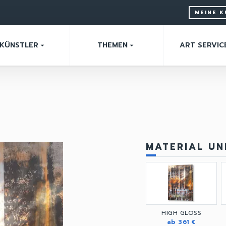
MEINE 
KÜNSTLER
THEMEN
ART SERVIC
arrow_drop_down
arrow_drop_down
MATERIAL U
HIGH GLOSS
ab 361 €