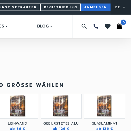
KUNST VERKAUFEN
REGISTRIERUNG
ANMELDEN
DE
arrow_drop_down
0
search
favorites
ES
BLOG
arrow_drop_down
arrow_drop_down
ND GRÖSSE WÄHLEN
LEINWAND
GEBÜRSTETES ALU
GLASLAMINAT
ab 86 €
ab 126 €
ab 136 €