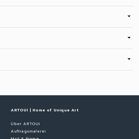
arrow_drop_down
arrow_drop_down
arrow_drop_down
ARTOUI | Home of Unique Art
Über ARTOUI
Auftragsmalerei
Mail & Frame