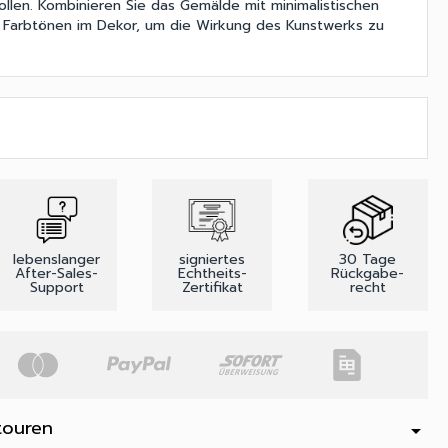
sollen. Kombinieren Sie das Gemälde mit minimalistischen
 Farbtönen im Dekor, um die Wirkung des Kunstwerks zu
lebenslanger
signiertes
30 Tage
After-Sales-
Echtheits-
Rückgabe-
Support
Zertifikat
recht
touren
arrow_drop_down