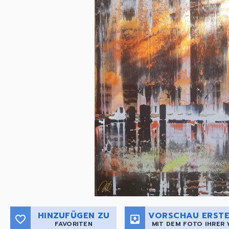
HINZUFÜGEN ZU
VORSCHAU ERSTE
favorite_border
move_to_inbox
FAVORITEN
MIT DEM FOTO IHRER