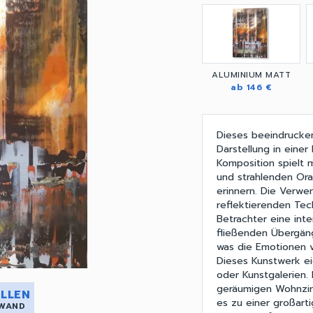
ALUMINIUM MATT
ab 146 €
Dieses beeindrucken
Darstellung in eine
Komposition spielt 
und strahlenden Or
erinnern. Die Verwe
reflektierenden Tec
Betrachter eine inte
fließenden Übergän
was die Emotionen v
Dieses Kunstwerk e
oder Kunstgalerien.
geräumigen Wohnzim
LLEN
es zu einer großarti
 WAND