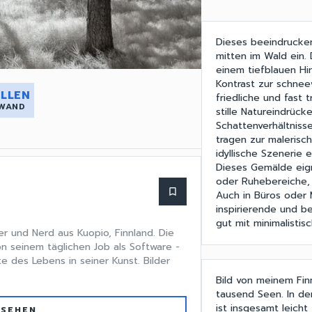
Dieses beeindrucken
mitten im Wald ein.
einem tiefblauen Hi
Kontrast zur schnee
LLEN
friedliche und fast 
 WAND
stille Natureindrück
Schattenverhältnis
tragen zur malerisc
idyllische Szenerie 
Dieses Gemälde eig
oder Ruhebereiche,
bookmark_border
Auch in Büros oder
inspirierende und be
gut mit minimalistis
ler und Nerd aus Kuopio, Finnland. Die
n seinem täglichen Job als Software -
e des Lebens in seiner Kunst. Bilder
Bild von meinem Finn
tausend Seen. In der
ist insgesamt leich
 SEHEN