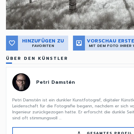
HINZUFÜGEN ZU
VORSCHAU ERSTE
favorite_border
move_to_inbox
FAVORITEN
MIT DEM FOTO IHRER
ÜBER DEN KÜNSTLER
Petri Damstén
Petri Damstén ist ein dunkler Kunstfotograf, digitaler Künst
Leidenschaft für die Fotografie begann, nachdem er sich vo
Ingenieur zurückgezogen hatte. Er erforscht die dunkle Seit
sind oft stimmungsvoll ...
GESAMTES PROFIL
person