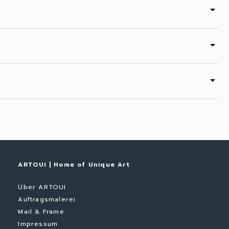
arrow_drop_down
arrow_drop_down
arrow_drop_down
ARTOUI | Home of Unique Art
Über ARTOUI
Auftragsmalerei
Mail & Frame
Impressum