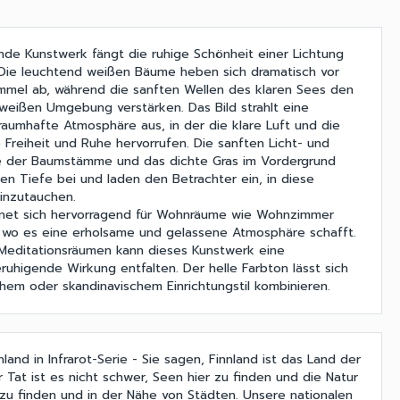
de Kunstwerk fängt die ruhige Schönheit einer Lichtung
 Die leuchtend weißen Bäume heben sich dramatisch vor
mmel ab, während die sanften Wellen des klaren Sees den
weißen Umgebung verstärken. Das Bild strahlt eine
traumhafte Atmosphäre aus, in der die klare Luft und die
e Freiheit und Ruhe hervorrufen. Die sanften Licht- und
se der Baumstämme und das dichte Gras im Vordergrund
hen Tiefe bei und laden den Betrachter ein, in diese
einzutauchen.
net sich hervorragend für Wohnräume wie Wohnzimmer
 wo es eine erholsame und gelassene Atmosphäre schafft.
 Meditationsräumen kann dieses Kunstwerk eine
ruhigende Wirkung entfalten. Der helle Farbton lässt sich
chem oder skandinavischem Einrichtungstil kombinieren.
land in Infrarot-Serie - Sie sagen, Finnland ist das Land der
 Tat ist es nicht schwer, Seen hier zu finden und die Natur
t zu finden und in der Nähe von Städten. Unsere nationalen