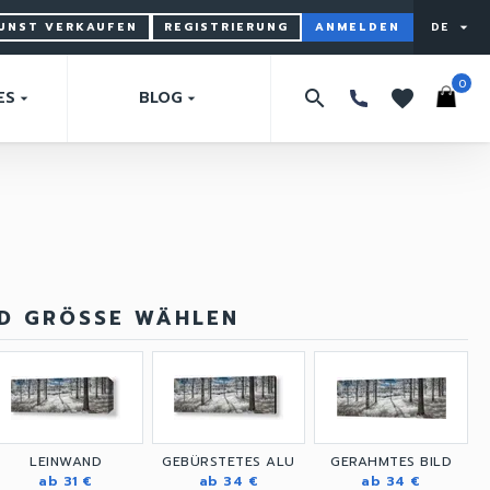
KUNST VERKAUFEN
REGISTRIERUNG
ANMELDEN
DE
arrow_drop_down
0
search
favorites
ES
BLOG
arrow_drop_down
arrow_drop_down
ND GRÖSSE WÄHLEN
LEINWAND
GEBÜRSTETES ALU
GERAHMTES BILD
ab 31 €
ab 34 €
ab 34 €