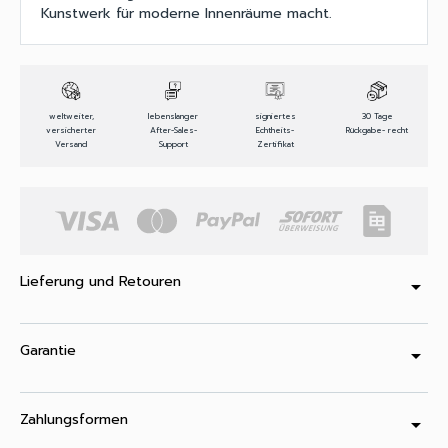
Kunstwerk für moderne Innenräume macht.
weltweiter,
lebenslanger
signiertes
30 Tage
versicherter
After-Sales-
Echtheits-
Rückgabe- recht
Versand
Support
Zertifikat
Lieferung und Retouren
arrow_drop_down
Garantie
arrow_drop_down
Zahlungsformen
arrow_drop_down