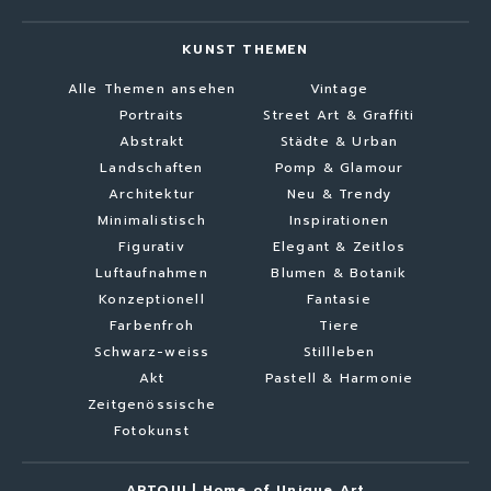
KUNST THEMEN
Alle Themen ansehen
Vintage
Portraits
Street Art & Graffiti
Abstrakt
Städte & Urban
Landschaften
Pomp & Glamour
Architektur
Neu & Trendy
Minimalistisch
Inspirationen
Figurativ
Elegant & Zeitlos
Luftaufnahmen
Blumen & Botanik
Konzeptionell
Fantasie
Farbenfroh
Tiere
Schwarz-weiss
Stillleben
Akt
Pastell & Harmonie
Zeitgenössische
Fotokunst
ARTOUI | Home of Unique Art