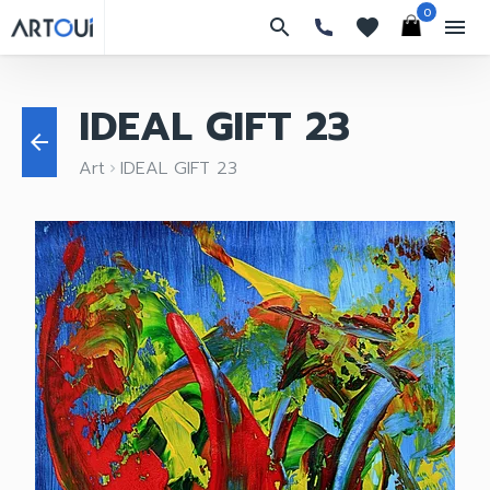
0
search
favorites
menu
IDEAL GIFT 23
arrow_back
Art
IDEAL GIFT 23
keyboard_arrow_right