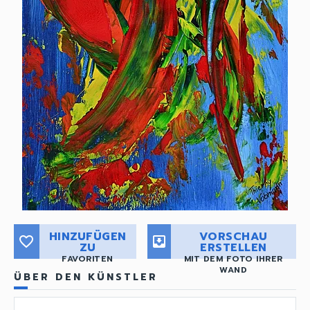
HINZUFÜGEN
VORSCHAU
favorite_border
move_to_inbox
ZU
ERSTELLEN
FAVORITEN
MIT DEM FOTO IHRER
WAND
ÜBER DEN KÜNSTLER