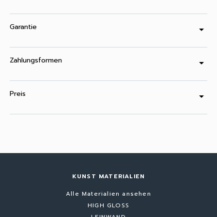
Garantie
arrow_drop_down
Zahlungsformen
arrow_drop_down
Preis
arrow_drop_down
KUNST MATERIALIEN
Alle Materialien ansehen
HIGH GLOSS