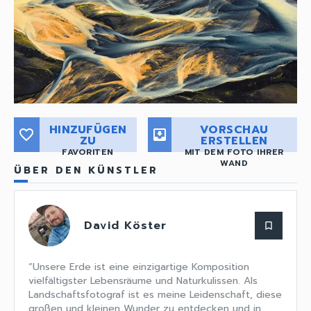
HINZUFÜGEN
VORSCHAU
favorite_border
move_to_inbox
ZU
ERSTELLEN
FAVORITEN
MIT DEM FOTO IHRER
WAND
ÜBER DEN KÜNSTLER
David Köster
bookmark_border
“Unsere Erde ist eine einzigartige Komposition
vielfältigster Lebensräume und Naturkulissen. Als
Landschaftsfotograf ist es meine Leidenschaft, diese
großen und kleinen Wunder zu entdecken und in