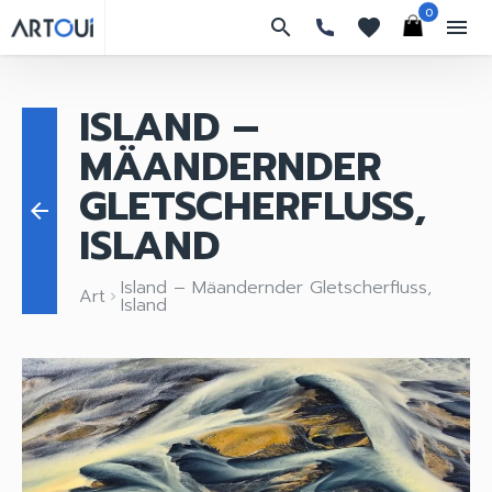
0
search
favorites
menu
ISLAND –
MÄANDERNDER
GLETSCHERFLUSS,
arrow_back
ISLAND
Island – Mäandernder Gletscherfluss,
Art
keyboard_arrow_right
Island