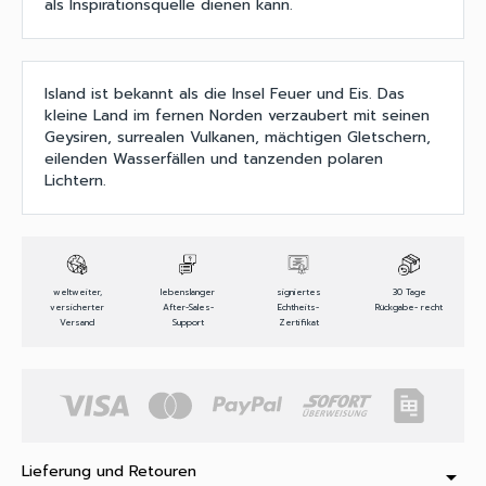
als Inspirationsquelle dienen kann.
Island ist bekannt als die Insel Feuer und Eis. Das
kleine Land im fernen Norden verzaubert mit seinen
Geysiren, surrealen Vulkanen, mächtigen Gletschern,
eilenden Wasserfällen und tanzenden polaren
Lichtern.
weltweiter,
lebenslanger
signiertes
30 Tage
versicherter
After-Sales-
Echtheits-
Rückgabe- recht
Versand
Support
Zertifikat
Lieferung und Retouren
arrow_drop_down