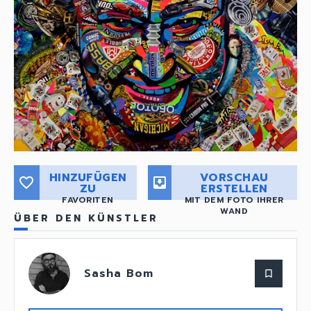
HINZUFÜGEN
VORSCHAU
favorite_border
move_to_inbox
ZU
ERSTELLEN
FAVORITEN
MIT DEM FOTO IHRER
WAND
ÜBER DEN KÜNSTLER
Sasha Bom
bookmark_border