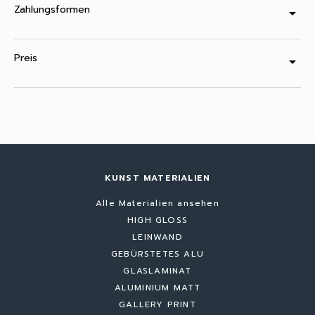
Zahlungsformen
arrow_drop_down
Preis
arrow_drop_down
KUNST MATERIALIEN
Alle Materialien ansehen
HIGH GLOSS
LEINWAND
GEBÜRSTETES ALU
GLASLAMINAT
ALUMINIUM MATT
GALLERY PRINT