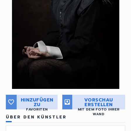
HINZUFÜGEN
VORSCHAU
favorite_border
move_to_inbox
ZU
ERSTELLEN
FAVORITEN
MIT DEM FOTO IHRER
WAND
ÜBER DEN KÜNSTLER