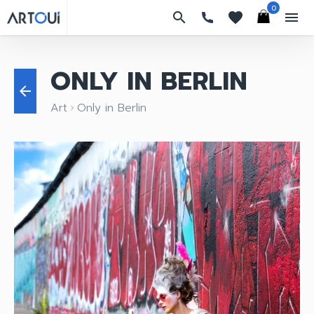
0
search
favorites
menu
ONLY IN BERLIN
arrow_back
Art
Only in Berlin
keyboard_arrow_right