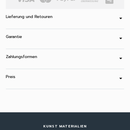
Lieferung und Retouren
arrow_drop_down
Garantie
arrow_drop_down
Zahlungsformen
arrow_drop_down
Preis
arrow_drop_down
KUNST MATERIALIEN