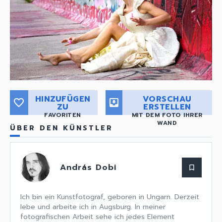
HINZUFÜGEN
VORSCHAU
favorite_border
move_to_inbox
ZU
ERSTELLEN
FAVORITEN
MIT DEM FOTO IHRER
WAND
ÜBER DEN KÜNSTLER
András Dobi
bookmark_border
Ich bin ein Kunstfotograf, geboren in Ungarn. Derzeit
lebe und arbeite ich in Augsburg. In meiner
fotografischen Arbeit sehe ich jedes Element