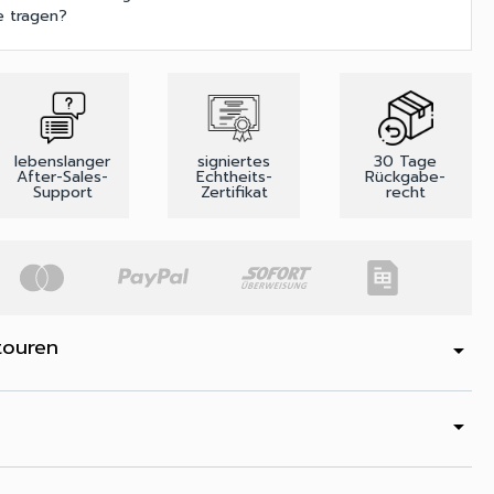
ie tragen?
lebenslanger
signiertes
30 Tage
After-Sales-
Echtheits-
Rückgabe-
Support
Zertifikat
recht
touren
arrow_drop_down
arrow_drop_down