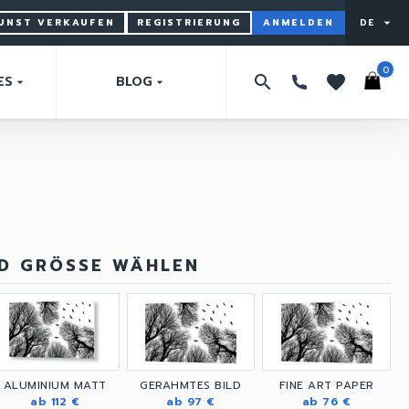
KUNST VERKAUFEN
REGISTRIERUNG
ANMELDEN
DE
arrow_drop_down
0
search
favorites
ES
BLOG
arrow_drop_down
arrow_drop_down
ND GRÖSSE WÄHLEN
ALUMINIUM MATT
GERAHMTES BILD
FINE ART PAPER
ab 112 €
ab 97 €
ab 76 €