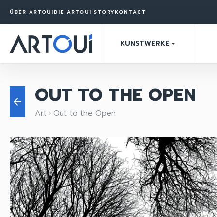
ÜBER ARTOUI
DIE ARTOUI STORY
KONTAKT
KUNSTWERKE
arrow_drop_down
OUT TO THE OPEN
arrow_back
Art
Out to the Open
keyboard_arrow_right