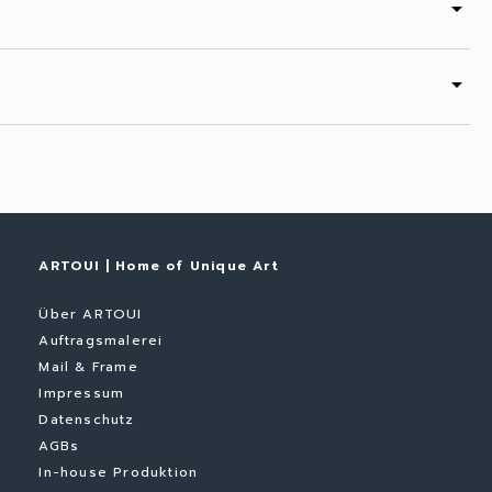
arrow_drop_down
arrow_drop_down
ARTOUI | Home of Unique Art
Über ARTOUI
Auftragsmalerei
Mail & Frame
Impressum
Datenschutz
AGBs
In-house Produktion