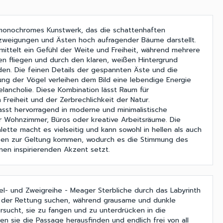
 monochromes Kunstwerk, das die schattenhaften
rzweigungen und Ästen hoch aufragender Bäume darstellt.
mittelt ein Gefühl der Weite und Freiheit, während mehrere
n fliegen und durch den klaren, weißen Hintergrund
en. Die feinen Details der gespannten Äste und die
g der Vögel verleihen dem Bild eine lebendige Energie
lancholie. Diese Kombination lässt Raum für
 Freiheit und der Zerbrechlichkeit der Natur.
sst hervorragend in moderne und minimalistische
ür Wohnzimmer, Büros oder kreative Arbeitsräume. Die
tte macht es vielseitig und kann sowohl in hellen als auch
ben zur Geltung kommen, wodurch es die Stimmung des
en inspirierenden Akzent setzt.
el- und Zweigreihe - Meager Sterbliche durch das Labyrinth
h der Rettung suchen, während grausame und dunkle
ucht, sie zu fangen und zu unterdrücken in die
en sie die Passage herausfinden und endlich frei von all