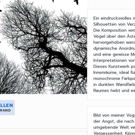
Ein eindrucksvolles
Silhouetten von Ve
Die Komposition ver
Vögel über den Äste
hervorgehoben werd
dynamische Anordnun
und eine gewisse Me
Interpretationen von
Dieses Kunstwerk pa
Innenräume, ideal f
monochrome Farbpale
in dunklen Wandfar
Raumes hebt und ein
LLEN
 WAND
Bild von meiner Vog
der Angst, die nac
umgebende Welt vers
Vergessenheit. Könn