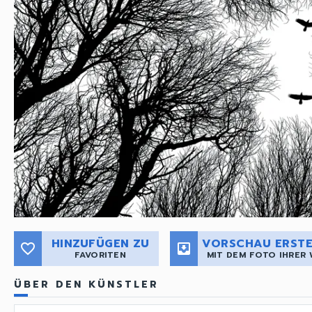
HINZUFÜGEN ZU
VORSCHAU ERSTE
favorite_border
move_to_inbox
FAVORITEN
MIT DEM FOTO IHRER
ÜBER DEN KÜNSTLER