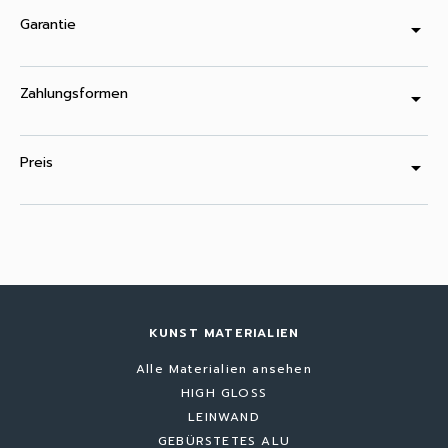
Garantie
arrow_drop_down
Zahlungsformen
arrow_drop_down
Preis
arrow_drop_down
KUNST MATERIALIEN
Alle Materialien ansehen
HIGH GLOSS
LEINWAND
GEBÜRSTETES ALU