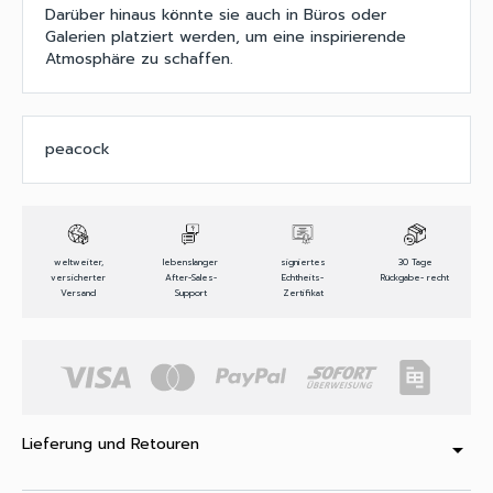
Darüber hinaus könnte sie auch in Büros oder
Galerien platziert werden, um eine inspirierende
Atmosphäre zu schaffen.
peacock
weltweiter,
lebenslanger
signiertes
30 Tage
versicherter
After-Sales-
Echtheits-
Rückgabe- recht
Versand
Support
Zertifikat
Lieferung und Retouren
arrow_drop_down