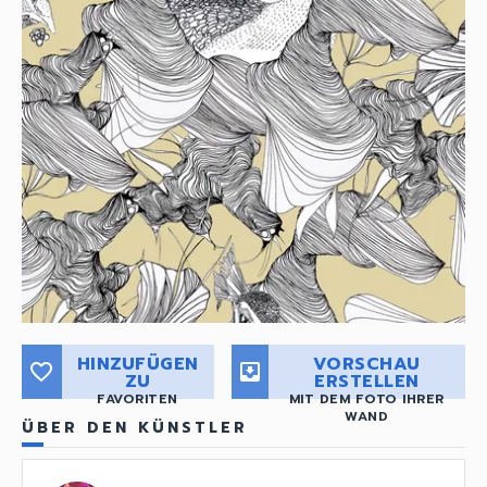
HINZUFÜGEN
VORSCHAU
favorite_border
move_to_inbox
ZU
ERSTELLEN
FAVORITEN
MIT DEM FOTO IHRER
WAND
ÜBER DEN KÜNSTLER