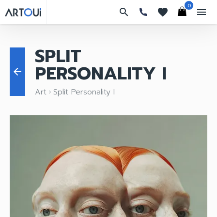
0
search
favorites
menu
SPLIT
PERSONALITY I
arrow_back
Art
Split Personality I
keyboard_arrow_right