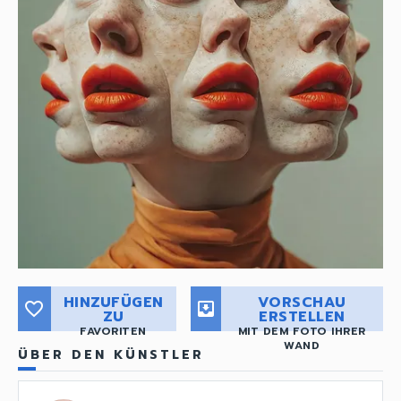
HINZUFÜGEN
VORSCHAU
favorite_border
move_to_inbox
ZU
ERSTELLEN
FAVORITEN
MIT DEM FOTO IHRER
WAND
ÜBER DEN KÜNSTLER