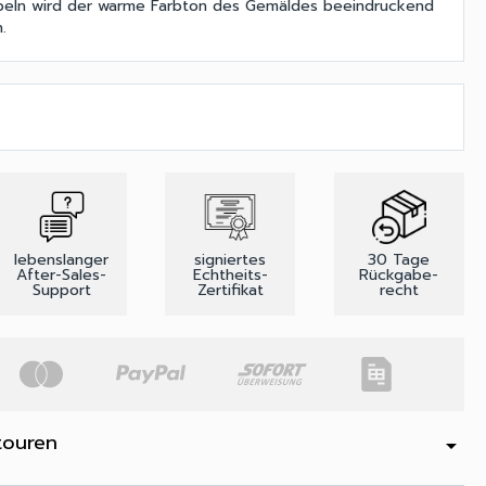
öbeln wird der warme Farbton des Gemäldes beeindruckend
.
lebenslanger
signiertes
30 Tage
After-Sales-
Echtheits-
Rückgabe-
Support
Zertifikat
recht
touren
arrow_drop_down