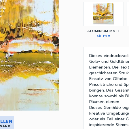
ALUMINIUM MATT
ab 111 €
Dieses eindrucksvol
Gelb- und Goldtönen
Elementen. Die Text
geschichteten Struk
Einsatz von Ölfarbe 
Pinselstriche und 
bringen. Das Gesamt
könnte sowohl als Bl
Räumen dienen.
Dieses Gemälde eig
kreative Umgebunge
oder als Teil einer 
LLEN
inspirierende Stimm
 WAND