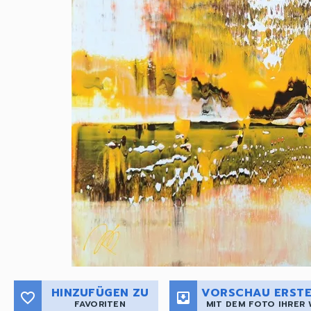
HINZUFÜGEN ZU
VORSCHAU ERSTE
favorite_border
move_to_inbox
FAVORITEN
MIT DEM FOTO IHRER