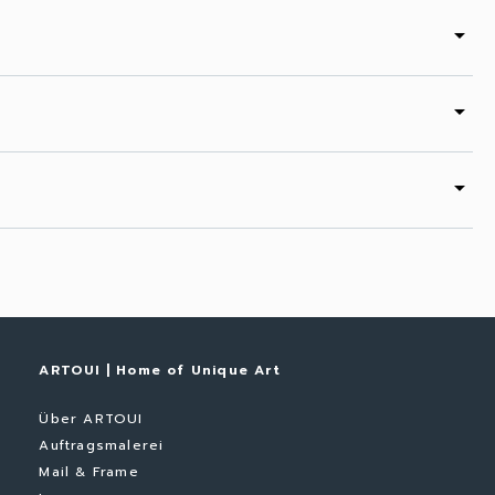
arrow_drop_down
arrow_drop_down
arrow_drop_down
ARTOUI | Home of Unique Art
Über ARTOUI
Auftragsmalerei
Mail & Frame