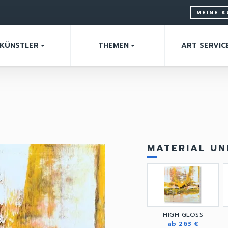
MEINE 
KÜNSTLER
THEMEN
ART SERVIC
arrow_drop_down
arrow_drop_down
MATERIAL U
HIGH GLOSS
ab 263 €