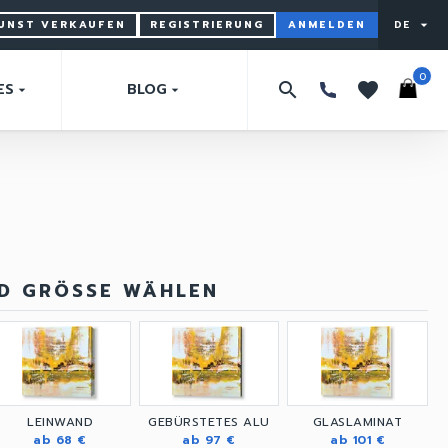
KUNST VERKAUFEN
REGISTRIERUNG
ANMELDEN
DE
arrow_drop_down
0
search
favorites
ES
BLOG
arrow_drop_down
arrow_drop_down
ND GRÖSSE WÄHLEN
LEINWAND
GEBÜRSTETES ALU
GLASLAMINAT
ab 68 €
ab 97 €
ab 101 €