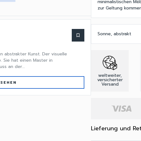
minimalistischen M
zur Geltung kommen
Sonne, abstrakt
bookmark_border
 abstrakter Kunst. Der visuelle
e. Sie hat einen Master in
s an der...
weltweiter,
versicherter
 SEHEN
Versand
Lieferung und Re