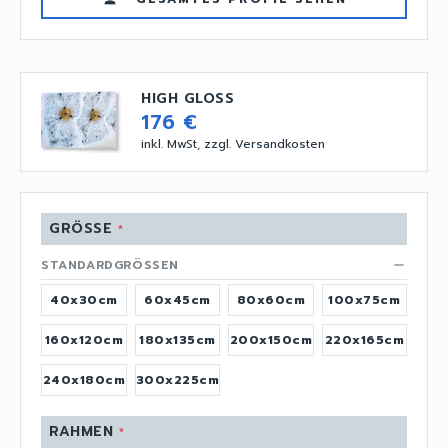
HIGH GLOSS
176 €
inkl. MwSt, zzgl. Versandkosten
GRÖSSE
*
STANDARDGRÖSSEN
remove
40x30cm
60x45cm
80x60cm
100x75cm
160x120cm
180x135cm
200x150cm
220x165cm
240x180cm
300x225cm
RAHMEN
*