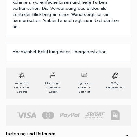
kommen, wo einfache Linien und helle Farben
vorherrschen. Die Verwendung des Bildes als
zentraler Blickfang an einer Wand sorgt für ein
harmonisches Ambiente und regt zum Nachdenken
an.
Hochwinkel-Belüftung einer Übergabestation.
weltweiter,
lebenslanger
signiertes
30 Tage
versicherter
After-Sales-
Echtheits-
Rückgabe- recht
Versand
Support
Zertifikat
Lieferung und Retouren
arrow_drop_down