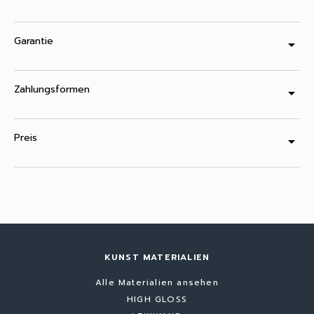
Garantie
arrow_drop_down
Zahlungsformen
arrow_drop_down
Preis
arrow_drop_down
KUNST MATERIALIEN
Alle Materialien ansehen
HIGH GLOSS