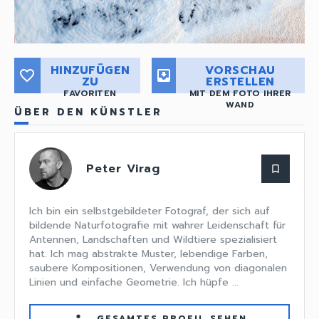
HINZUFÜGEN
VORSCHAU
favorite_border
move_to_inbox
ZU
ERSTELLEN
FAVORITEN
MIT DEM FOTO IHRER
WAND
ÜBER DEN KÜNSTLER
Peter Virag
bookmark_border
Ich bin ein selbstgebildeter Fotograf, der sich auf
bildende Naturfotografie mit wahrer Leidenschaft für
Antennen, Landschaften und Wildtiere spezialisiert
hat. Ich mag abstrakte Muster, lebendige Farben,
saubere Kompositionen, Verwendung von diagonalen
Linien und einfache Geometrie. Ich hüpfe ...
GESAMTES PROFIL SEHEN
person