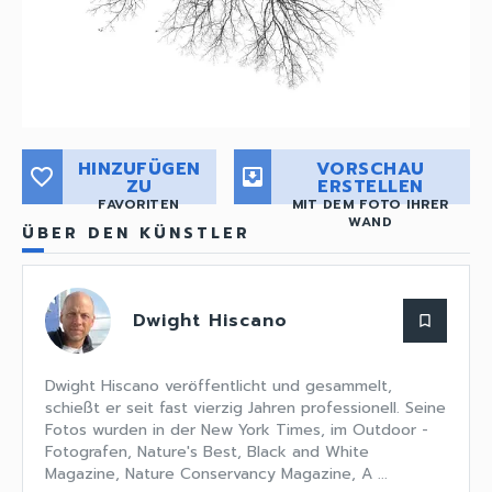
HINZUFÜGEN
VORSCHAU
favorite_border
move_to_inbox
ZU
ERSTELLEN
FAVORITEN
MIT DEM FOTO IHRER
WAND
ÜBER DEN KÜNSTLER
Dwight Hiscano
bookmark_border
Dwight Hiscano veröffentlicht und gesammelt,
schießt er seit fast vierzig Jahren professionell. Seine
Fotos wurden in der New York Times, im Outdoor -
Fotografen, Nature's Best, Black and White
Magazine, Nature Conservancy Magazine, A ...