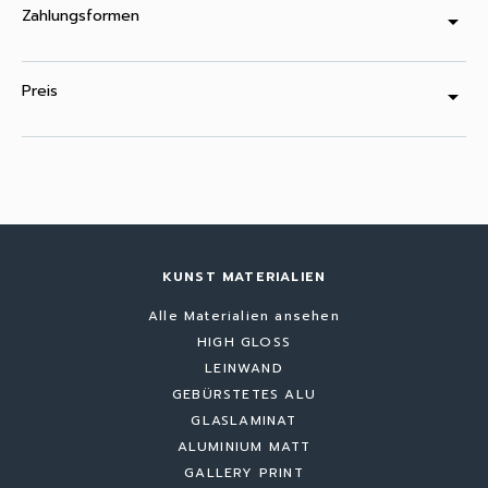
Zahlungsformen
arrow_drop_down
Preis
arrow_drop_down
KUNST MATERIALIEN
Alle Materialien ansehen
HIGH GLOSS
LEINWAND
GEBÜRSTETES ALU
GLASLAMINAT
ALUMINIUM MATT
GALLERY PRINT