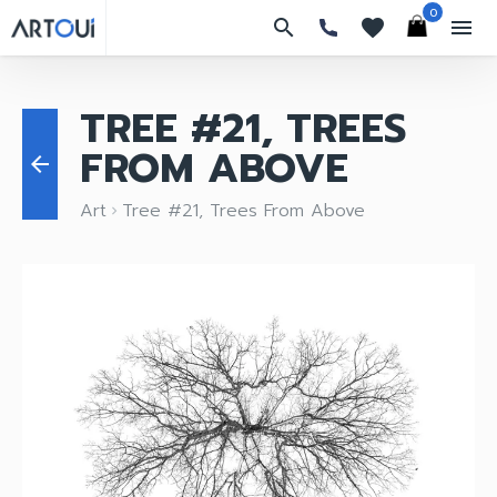
0
search
favorites
menu
TREE #21, TREES
FROM ABOVE
arrow_back
Art
Tree #21, Trees From Above
keyboard_arrow_right