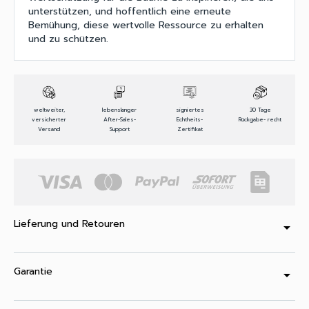
unterstützen, und hoffentlich eine erneute
Bemühung, diese wertvolle Ressource zu erhalten
und zu schützen.
weltweiter,
lebenslanger
signiertes
30 Tage
versicherter
After-Sales-
Echtheits-
Rückgabe- recht
Versand
Support
Zertifikat
Lieferung und Retouren
arrow_drop_down
Garantie
arrow_drop_down