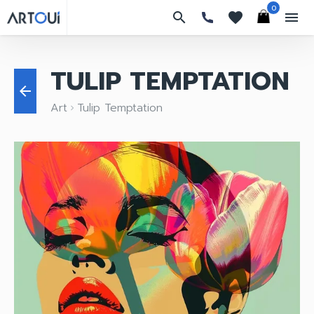
0
search
favorites
menu
TULIP TEMPTATION
arrow_back
Art
Tulip Temptation
keyboard_arrow_right