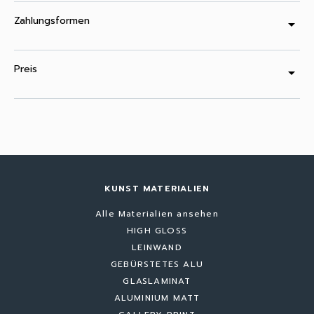
Zahlungsformen
arrow_drop_down
Preis
arrow_drop_down
KUNST MATERIALIEN
Alle Materialien ansehen
HIGH GLOSS
LEINWAND
GEBÜRSTETES ALU
GLASLAMINAT
ALUMINIUM MATT