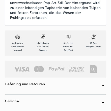
unverwechselbaren Pop Art Stil. Der Hintergrund wird
zu einer lebendigen Tapisserie von blühenden Tulpen
und fetten Farbtönen, die das Wesen der
Frühlingszeit erfassen
weltweiter,
lebenslanger
signiertes
30 Tage
versicherter
After-Sales-
Echtheits-
Rückgabe- recht
Versand
Support
Zertifikat
Lieferung und Retouren
arrow_drop_down
Garantie
arrow_drop_down