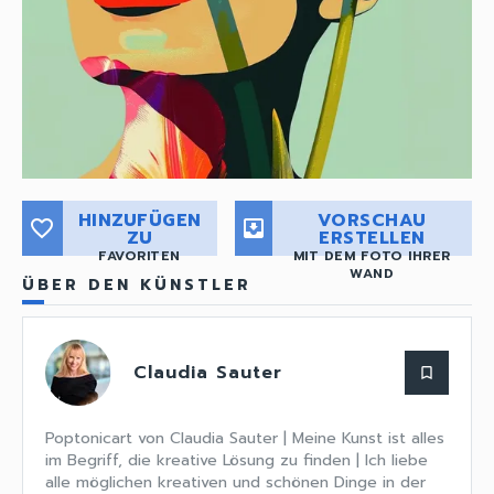
HINZUFÜGEN
VORSCHAU
favorite_border
move_to_inbox
ZU
ERSTELLEN
FAVORITEN
MIT DEM FOTO IHRER
WAND
ÜBER DEN KÜNSTLER
Claudia Sauter
bookmark_border
Poptonicart von Claudia Sauter | Meine Kunst ist alles
im Begriff, die kreative Lösung zu finden | Ich liebe
alle möglichen kreativen und schönen Dinge in der