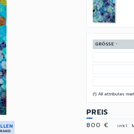
GRÖSSE
*
(!) All attributes m
PREIS
800 €
LLEN
inkl.
 WAND