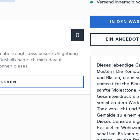
Versand innerhalb v
IN DEN WA
bookmark_border
EIN ANGEBOT
on überzeugt, dass unsere Umgebung
 Deshalb habe ich mich darauf
Dieses lebendige G
önnen dieses...
Mustern. Die Kompos
und Blasen, die in 
 SEHEN
umfasst frische Bla
sanfte Violetttöne,
Gesamteindruck erz
verleihen dem Werk 
Tanz von Licht und 
Gemälde zu einem ei
Dieses Gemälde eig
Beispiel im Wohnzi
schaffen. Es kann gu