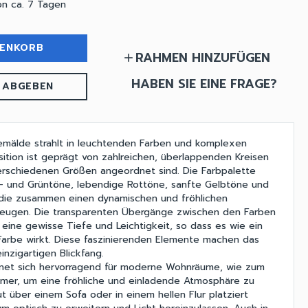
on ca. 7 Tagen
RENKORB
RAHMEN HINZUFÜGEN
add
HABEN SIE EINE FRAGE?
 ABGEBEN
emälde strahlt in leuchtenden Farben und komplexen
ition ist geprägt von zahlreichen, überlappenden Kreisen
verschiedenen Größen angeordnet sind. Die Farbpalette
u- und Grüntöne, lebendige Rottöne, sanfte Gelbtöne und
 die zusammen einen dynamischen und fröhlichen
eugen. Die transparenten Übergänge zwischen den Farben
eine gewisse Tiefe und Leichtigkeit, so dass es wie ein
Farbe wirkt. Diese faszinierenden Elemente machen das
nzigartigen Blickfang.
net sich hervorragend für moderne Wohnräume, wie zum
mmer, um eine fröhliche und einladende Atmosphäre zu
t über einem Sofa oder in einem hellen Flur platziert