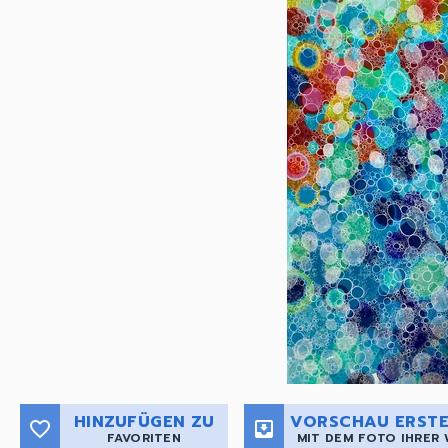
HINZUFÜGEN ZU
VORSCHAU ERSTE
favorite_border
move_to_inbox
FAVORITEN
MIT DEM FOTO IHRER