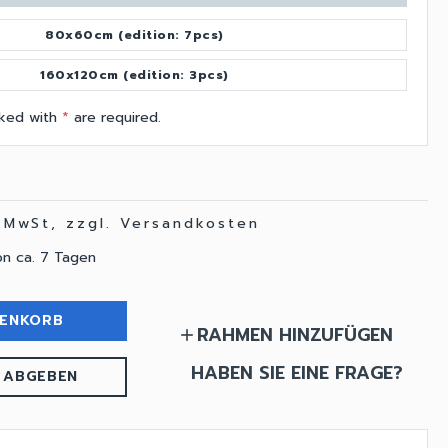
80x60cm (edition: 7pcs)
160x120cm (edition: 3pcs)
arked with
*
are required.
. MwSt, zzgl. Versandkosten
on ca. 7 Tagen
RENKORB
RAHMEN HINZUFÜGEN
add
HABEN SIE EINE FRAGE?
 ABGEBEN