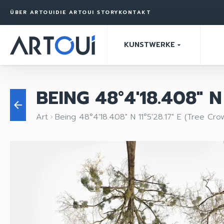
ÜBER ARTOUI
DIE ARTOUI STORY
KONTAKT
KUNSTWERKE
arrow_drop_down
BEING 48°4'18.408" N
arrow_back
Art
Being 48°4'18.408" N 11°5'28.17" E (Tree Cro
keyboard_arrow_right