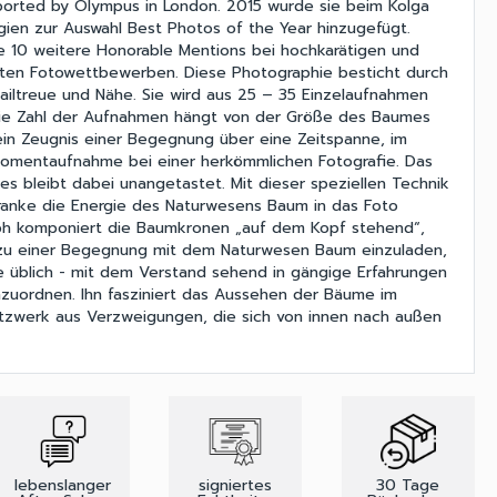
ported by Olympus in London. 2015 wurde sie beim Kolga
rgien zur Auswahl Best Photos of the Year hinzugefügt.
e 10 weitere Honorable Mentions bei hochkarätigen und
zten Fotowettbewerben. Diese Photographie besticht durch
iltreue und Nähe. Sie wird aus 25 – 35 Einzelaufnahmen
e Zahl der Aufnahmen hängt von der Größe des Baumes
ein Zeugnis einer Begegnung über eine Zeitspanne, im
Momentaufnahme bei einer herkömmlichen Fotografie. Das
 bleibt dabei unangetastet. Mit dieser speziellen Technik
ranke die Energie des Naturwesens Baum in das Foto
oph komponiert die Baumkronen „auf dem Kopf stehend“,
zu einer Begegnung mit dem Naturwesen Baum einzuladen,
e üblich - mit dem Verstand sehend in gängige Erfahrungen
zuordnen. Ihn fasziniert das Aussehen der Bäume im
tzwerk aus Verzweigungen, die sich von innen nach außen
lebenslanger
signiertes
30 Tage