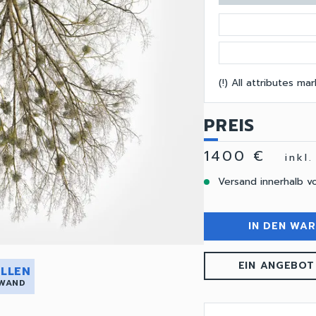
(!) All attributes m
PREIS
1400 €
inkl
Versand innerhalb v
IN DEN WA
EIN ANGEBOT
LLEN
 WAND