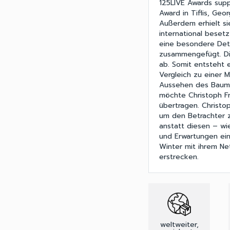
125LIVE Awards sup
Award in Tiflis, Geo
Außerdem erhielt si
international beset
eine besondere Deta
zusammengefügt. Di
ab. Somit entsteht 
Vergleich zu einer 
Aussehen des Baumes
möchte Christoph F
übertragen. Christ
um den Betrachter 
anstatt diesen – wi
und Erwartungen ein
Winter mit ihrem Ne
erstrecken.
weltweiter,