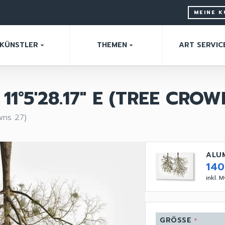
MEINE 
KÜNSTLER
THEMEN
ART SERVIC
arrow_drop_down
arrow_drop_down
 11°5'28.17" E (TREE CROW
wns 27)
ALU
14
inkl. 
GRÖSSE
*