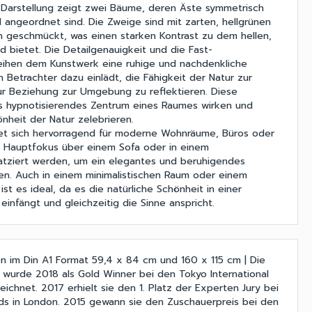
 Darstellung zeigt zwei Bäume, deren Äste symmetrisch
angeordnet sind. Die Zweige sind mit zarten, hellgrünen
 geschmückt, was einen starken Kontrast zu dem hellen,
d bietet. Die Detailgenauigkeit und die Fast-
eihen dem Kunstwerk eine ruhige und nachdenkliche
 Betrachter dazu einlädt, die Fähigkeit der Natur zur
ur Beziehung zur Umgebung zu reflektieren. Diese
ls hypnotisierendes Zentrum eines Raumes wirken und
önheit der Natur zelebrieren.
et sich hervorragend für moderne Wohnräume, Büros oder
s Hauptfokus über einem Sofa oder in einem
atziert werden, um ein elegantes und beruhigendes
n. Auch in einem minimalistischen Raum oder einem
t es ideal, da es die natürliche Schönheit in einer
einfängt und gleichzeitig die Sinne anspricht.
 im Din A1 Format 59,4 x 84 cm und 160 x 115 cm | Die
 wurde 2018 als Gold Winner bei den Tokyo International
ichnet. 2017 erhielt sie den 1. Platz der Experten Jury bei
ds in London. 2015 gewann sie den Zuschauerpreis bei den