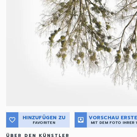
HINZUFÜGEN ZU
VORSCHAU ERSTE
favorite_border
move_to_inbox
FAVORITEN
MIT DEM FOTO IHRER
ÜBER DEN KÜNSTLER