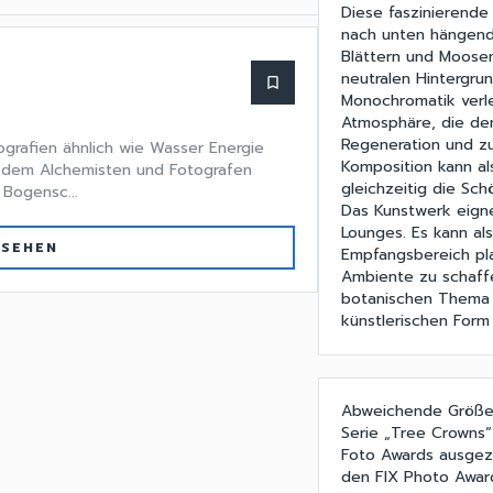
Diese faszinierende
nach unten hängend 
Blättern und Moosen
neutralen Hintergrun
bookmark_border
Monochromatik verl
Atmosphäre, die den
Regeneration und z
tografien ähnlich wie Wasser Energie
Komposition kann a
 dem Alchemisten und Fotografen
gleichzeitig die Sch
 Bogensc...
Das Kunstwerk eign
Lounges. Es kann al
 SEHEN
Empfangsbereich pl
Ambiente zu schaffe
botanischen Thema is
künstlerischen Form 
Abweichende Größen
Serie „Tree Crowns“
Foto Awards ausgeze
den FIX Photo Awar