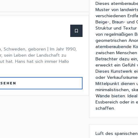
Dieses atemberauben
Muster von landwirt
verschiedenen Erdf
Beige-, Braun- und 
Struktur und Textur
bookmark_border
von regelmäßigen B
geometrischen Anord
atemberaubende Kom
, Schweden, geboren | Im Jahr 1990,
zwischen Menschen u
r, sein Leben der Landschaft zu
Betrachter dazu ein
ut hat. Hans hat sich immer Hallo
erweckt ein Gefühl 
Dieses Kunstwerk e
oder Verkaufsräume.
Mittelpunkt dienen 
 SEHEN
minimalistischen, sk
Wände bieten. Ideal
Essbereich oder in
schaffen.
Luft des spanischen