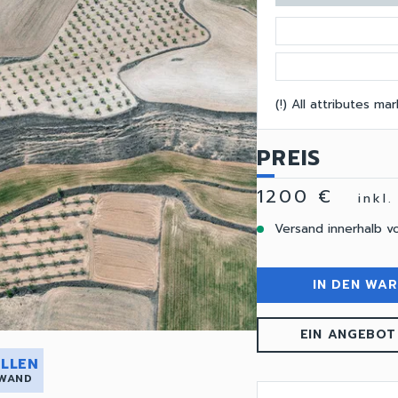
(!) All attributes m
PREIS
1200 €
inkl
Versand innerhalb v
IN DEN WA
EIN ANGEBOT
LLEN
 WAND