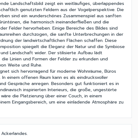
de Landschaftsbild zeigt ein weitläufiges, überlappendes
schaftlich genutzten Feldern aus der Vogelperspektive. Die
arben sind ein wunderschönes Zusammenspiel aus sanften
Grüntönen, die harmonisch ineinanderfließen und die
 der Felder hervorheben. Einige Bereiche des Bildes sind
aumreihen durchzogen, die sanfte Unterbrechungen in der
nung der landwirtschaftlichen Flächen schaffen. Diese
position spiegelt die Eleganz der Natur und die Symbiose
nd Landschaft wider. Der stilisierte Aufbau lädt
, die Linien und Formen der Felder zu erkunden und
von Weite und Ruhe.
ignet sich hervorragend für moderne Wohnräume, Büros
 In einem offenen Raum kann es als eindrucksvoller
und Gespräche anregen. Besonders gut funktioniert es in
andinavisch inspirierten Interieurs, die große, ungestörte
 wäre die Platzierung über einer Couch, in einem
 einem Eingangsbereich, um eine einladende Atmosphäre zu
 Ackerlandes.