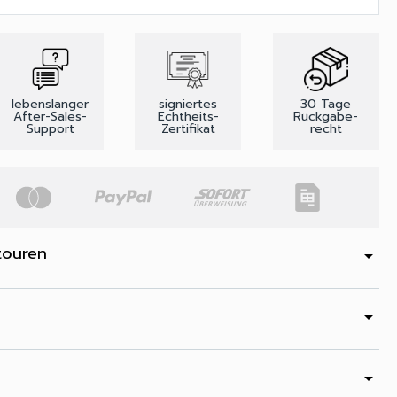
lebenslanger
signiertes
30 Tage
After-Sales-
Echtheits-
Rückgabe-
Support
Zertifikat
recht
touren
arrow_drop_down
arrow_drop_down
arrow_drop_down