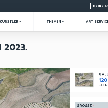
MEINE 
KÜNSTLER
THEMEN
ART SERVIC
arrow_drop_down
arrow_drop_down
 2023.
GALL
12
inkl. 
GRÖSSE
*