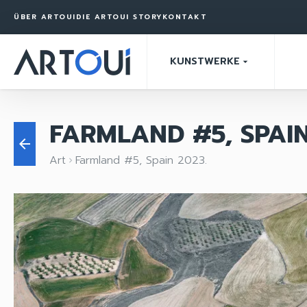
ÜBER ARTOUI
DIE ARTOUI STORY
KONTAKT
KUNSTWERKE
arrow_drop_down
FARMLAND #5, SPAIN
arrow_back
Art
Farmland #5, Spain 2023.
keyboard_arrow_right