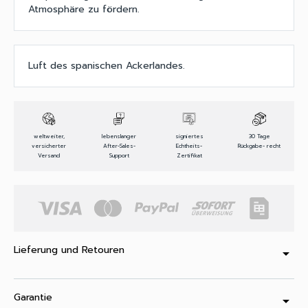
Atmosphäre zu fördern.
Luft des spanischen Ackerlandes.
weltweiter,
lebenslanger
signiertes
30 Tage
versicherter
After-Sales-
Echtheits-
Rückgabe- recht
Versand
Support
Zertifikat
Lieferung und Retouren
arrow_drop_down
Garantie
arrow_drop_down