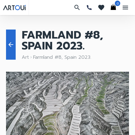
0
search
favorites
menu
FARMLAND #8,
SPAIN 2023.
arrow_back
Art
Farmland #8, Spain 2023.
keyboard_arrow_right