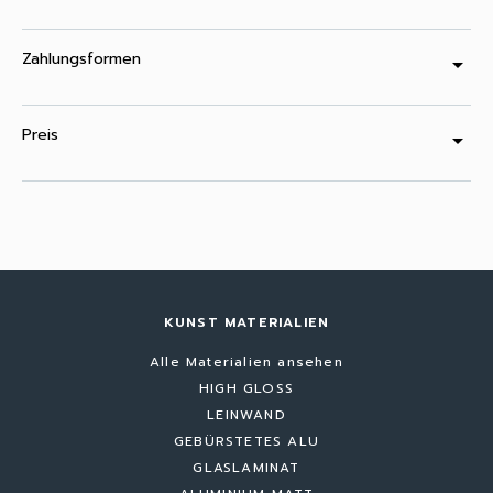
Zahlungsformen
arrow_drop_down
Preis
arrow_drop_down
KUNST MATERIALIEN
Alle Materialien ansehen
HIGH GLOSS
LEINWAND
GEBÜRSTETES ALU
GLASLAMINAT