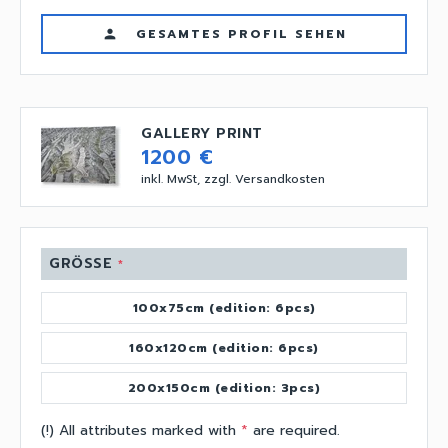
GESAMTES PROFIL SEHEN
person
GALLERY PRINT
1200 €
inkl. MwSt, zzgl. Versandkosten
GRÖSSE
*
100x75cm (edition: 6pcs)
160x120cm (edition: 6pcs)
200x150cm (edition: 3pcs)
(!) All attributes marked with
*
are required.