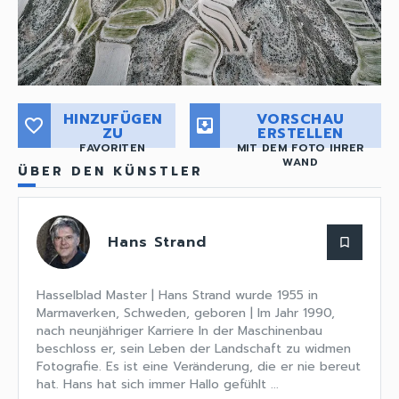
HINZUFÜGEN
VORSCHAU
favorite_border
move_to_inbox
ZU
ERSTELLEN
FAVORITEN
MIT DEM FOTO IHRER
WAND
ÜBER DEN KÜNSTLER
Hans Strand
bookmark_border
Hasselblad Master | Hans Strand wurde 1955 in
Marmaverken, Schweden, geboren | Im Jahr 1990,
nach neunjähriger Karriere In der Maschinenbau
beschloss er, sein Leben der Landschaft zu widmen
Fotografie. Es ist eine Veränderung, die er nie bereut
hat. Hans hat sich immer Hallo gefühlt ...