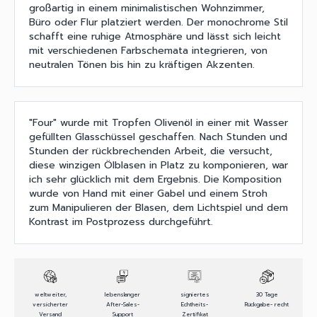
großartig in einem minimalistischen Wohnzimmer,
Büro oder Flur platziert werden. Der monochrome Stil
schafft eine ruhige Atmosphäre und lässt sich leicht
mit verschiedenen Farbschemata integrieren, von
neutralen Tönen bis hin zu kräftigen Akzenten.
"Four" wurde mit Tropfen Olivenöl in einer mit Wasser
gefüllten Glasschüssel geschaffen. Nach Stunden und
Stunden der rückbrechenden Arbeit, die versucht,
diese winzigen Ölblasen in Platz zu komponieren, war
ich sehr glücklich mit dem Ergebnis. Die Komposition
wurde von Hand mit einer Gabel und einem Stroh
zum Manipulieren der Blasen, dem Lichtspiel und dem
Kontrast im Postprozess durchgeführt.
weltweiter,
lebenslanger
signiertes
30 Tage
versicherter
After-Sales-
Echtheits-
Rückgabe- recht
Versand
Support
Zertifikat