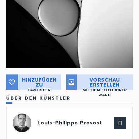
HINZUFÜGEN
VORSCHAU
favorite_border
move_to_inbox
ZU
ERSTELLEN
FAVORITEN
MIT DEM FOTO IHRER
WAND
ÜBER DEN KÜNSTLER
Louis-Philippe Provost
bookmark_border