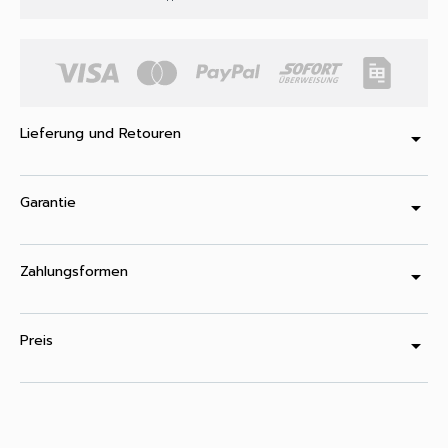
Lieferung und Retouren
arrow_drop_down
Garantie
arrow_drop_down
Zahlungsformen
arrow_drop_down
Preis
arrow_drop_down