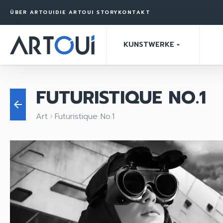
ÜBER ARTOUI
DIE ARTOUI STORY
KONTAKT
KUNSTWERKE
arrow_drop_down
FUTURISTIQUE NO.1
arrow_back
Art
Futuristique No.1
keyboard_arrow_right