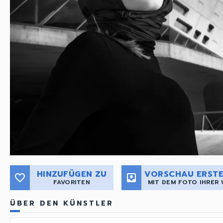
HINZUFÜGEN ZU
VORSCHAU ERSTE
favorite_border
move_to_inbox
FAVORITEN
MIT DEM FOTO IHRER
ÜBER DEN KÜNSTLER