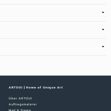
arrow_drop_down
arrow_drop_down
arrow_drop_down
ARTOUI | Home of Unique Art
Über ARTOUI
Auftragsmalerei
Mail & Frame