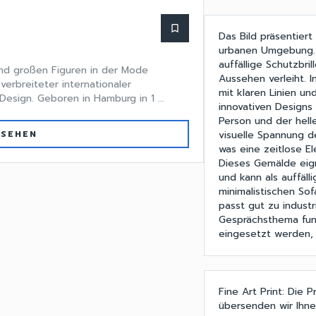
bookmark_border
Das Bild präsentiert 
urbanen Umgebung. 
auffällige Schutzbri
und großen Figuren in der Mode
Aussehen verleiht. 
 verbreiteter internationaler
mit klaren Linien u
Design. Geboren in Hamburg in 1 ...
innovativen Designs
Person und der hell
visuelle Spannung d
 SEHEN
was eine zeitlose E
Dieses Gemälde eig
und kann als auffäl
minimalistischen Sof
passt gut zu indust
Gesprächsthema fun
eingesetzt werden, 
Fine Art Print: Die 
übersenden wir Ihne