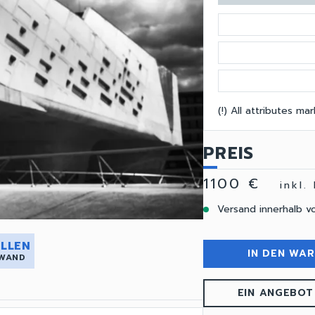
(!) All attributes m
PREIS
1100 €
inkl.
Versand innerhalb v
LLEN
IN DEN WA
 WAND
EIN ANGEBOT