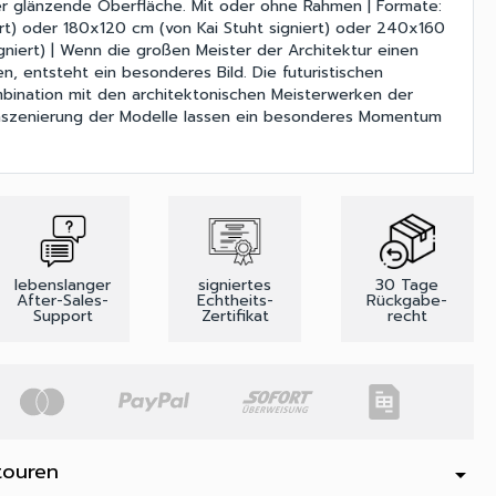
er glänzende Oberfläche. Mit oder ohne Rahmen | Formate:
t) oder 180x120 cm (von Kai Stuht signiert) oder 240x160
gniert) | Wenn die großen Meister der Architektur einen
n, entsteht ein besonderes Bild. Die futuristischen
mbination mit den architektonischen Meisterwerken der
Inszenierung der Modelle lassen ein besonderes Momentum
lebenslanger
signiertes
30 Tage
After-Sales-
Echtheits-
Rückgabe-
Support
Zertifikat
recht
touren
arrow_drop_down