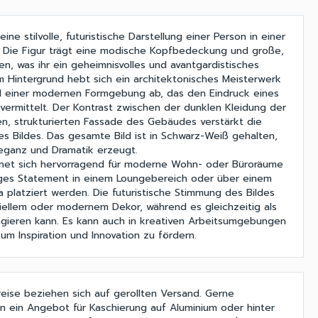
eine stilvolle, futuristische Darstellung einer Person in einer
Die Figur trägt eine modische Kopfbedeckung und große,
llen, was ihr ein geheimnisvolles und avantgardistisches
Im Hintergrund hebt sich ein architektonisches Meisterwerk
nd einer modernen Formgebung ab, das den Eindruck eines
 vermittelt. Der Kontrast zwischen der dunklen Kleidung der
en, strukturierten Fassade des Gebäudes verstärkt die
es Bildes. Das gesamte Bild ist in Schwarz-Weiß gehalten,
leganz und Dramatik erzeugt.
net sich hervorragend für moderne Wohn- oder Büroräume
liges Statement in einem Loungebereich oder über einem
a platziert werden. Die futuristische Stimmung des Bildes
riellem oder modernem Dekor, während es gleichzeitig als
gieren kann. Es kann auch in kreativen Arbeitsumgebungen
um Inspiration und Innovation zu fördern.
Preise beziehen sich auf gerollten Versand. Gerne
n ein Angebot für Kaschierung auf Aluminium oder hinter