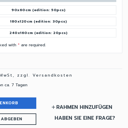
90x60cm (edition: 50pcs)
180x120cm (edition: 30pcs)
240x160cm (edition: 20pcs)
arked with
*
are required.
 MwSt, zzgl. Versandkosten
on ca. 7 Tagen
RENKORB
RAHMEN HINZUFÜGEN
add
HABEN SIE EINE FRAGE?
 ABGEBEN