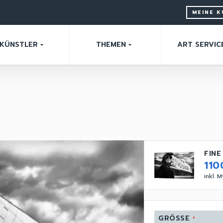
MEINE 
KÜNSTLER
THEMEN
ART SERVIC
arrow_drop_down
arrow_drop_down
FINE
110
inkl. 
GRÖSSE
*