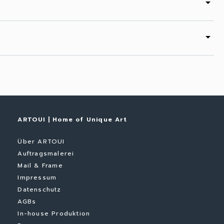
arrow_drop_down
arrow_drop_down
ARTOUI | Home of Unique Art
Über ARTOUI
Auftragsmalerei
Mail & Frame
Impressum
Datenschutz
AGBs
In-house Produktion