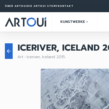
ÜBER ARTOUI
DIE ARTOUI STORY
KONTAKT
KUNSTWERKE
arrow_drop_down
ICERIVER, ICELAND 2
arrow_back
Art
Iceriver, Iceland 2015.
keyboard_arrow_right