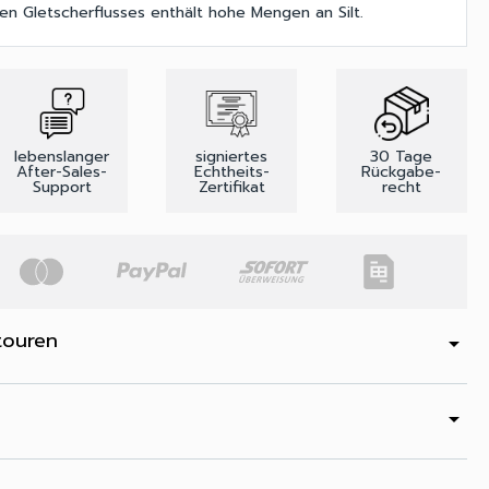
hen Gletscherflusses enthält hohe Mengen an Silt.
lebenslanger
signiertes
30 Tage
After-Sales-
Echtheits-
Rückgabe-
Support
Zertifikat
recht
touren
arrow_drop_down
arrow_drop_down