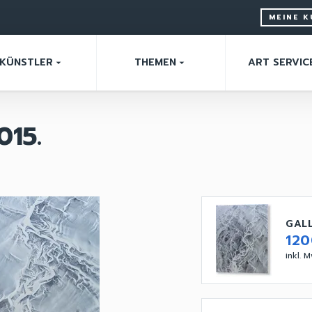
MEINE 
KÜNSTLER
THEMEN
ART SERVIC
arrow_drop_down
arrow_drop_down
015.
GALL
12
inkl. 