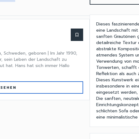
Dieses faszinierend
eine Landschaft mit
bookmark_border
sanften Grautönen g
detailreiche Textur
abstrakte Kompositio
, Schweden, geboren | Im Jahr 1990,
atmendes System und
r, sein Leben der Landschaft zu
Verwendung von mon
ut hat. Hans hat sich immer Hallo
Tonwerten, schafft 
Reflektion als auch z
Dieses Kunstwerk e
insbesondere in ein
 SEHEN
eingesetzt werden, 
Die sanften, neutra
Einrichtungskonzept
schlichten Sofa ode
eine minimalistische