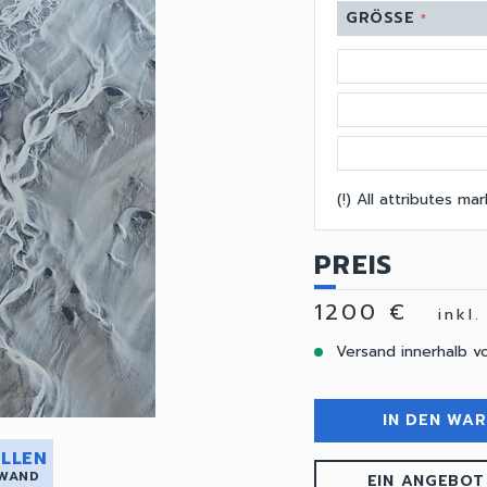
GRÖSSE
*
(!) All attributes m
PREIS
1200 €
inkl
Versand innerhalb v
IN DEN WA
LLEN
 WAND
EIN ANGEBOT