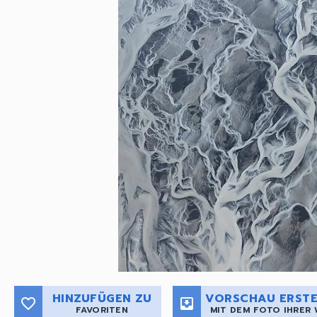
HINZUFÜGEN ZU
VORSCHAU ERSTE
favorite_border
move_to_inbox
FAVORITEN
MIT DEM FOTO IHRER