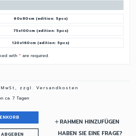
60x80cm (edition: 5pcs)
75x100cm (edition: 5pcs)
120x160cm (edition: 5pcs)
arked with
*
are required.
. MwSt, zzgl. Versandkosten
on ca. 7 Tagen
RENKORB
RAHMEN HINZUFÜGEN
add
HABEN SIE EINE FRAGE?
 ABGEBEN