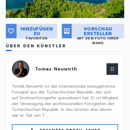
HINZUFÜGEN
VORSCHAU
favorite_border
move_to_inbox
ZU
ERSTELLEN
FAVORITEN
MIT DEM FOTO IHRER
WAND
ÜBER DEN KÜNSTLER
Tomas Neuwirth
bookmark_border
Tomáš Neuwirth ist der internationale preisgekrönte
Fotograf aus der Tschechischen Republik, der sich
auf Drohnenfotografie spezialisiert hat. Er ist Mitglied
der Vereinigung der professionellen Fotografen der
Tschechischen Republik. In den letzten drei Jahren
war er Teil von T ...