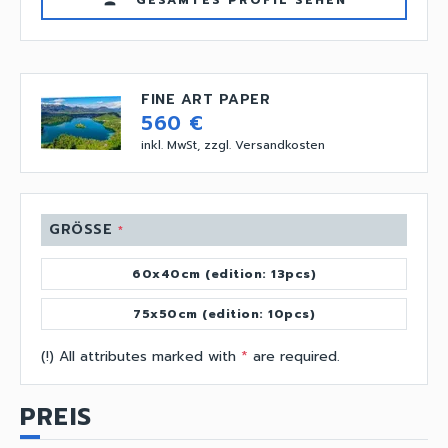
GESAMTES PROFIL SEHEN
person
FINE ART PAPER
560 €
inkl. MwSt, zzgl. Versandkosten
GRÖSSE
*
60x40cm (edition: 13pcs)
75x50cm (edition: 10pcs)
(!) All attributes marked with
*
are required.
PREIS