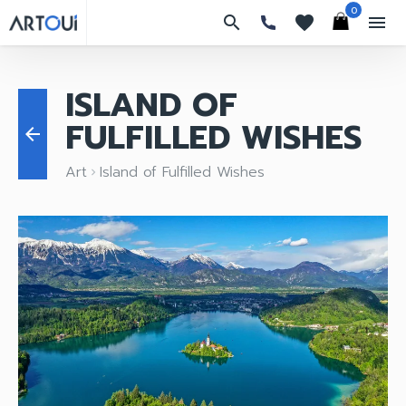
0
search
favorites
menu
ISLAND OF
FULFILLED WISHES
arrow_back
Art
Island of Fulfilled Wishes
keyboard_arrow_right