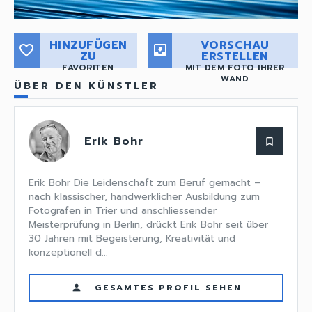
HINZUFÜGEN
VORSCHAU
favorite_border
move_to_inbox
ZU
ERSTELLEN
FAVORITEN
MIT DEM FOTO IHRER
WAND
ÜBER DEN KÜNSTLER
Erik Bohr
bookmark_border
Erik Bohr Die Leidenschaft zum Beruf gemacht –
nach klassischer, handwerklicher Ausbildung zum
Fotografen in Trier und anschliessender
Meisterprüfung in Berlin, drückt Erik Bohr seit über
30 Jahren mit Begeisterung, Kreativität und
konzeptionell d...
GESAMTES PROFIL SEHEN
person