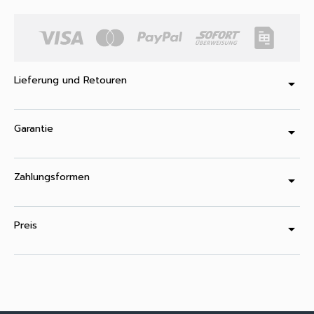
Lieferung und Retouren
arrow_drop_down
Garantie
arrow_drop_down
Zahlungsformen
arrow_drop_down
Preis
arrow_drop_down