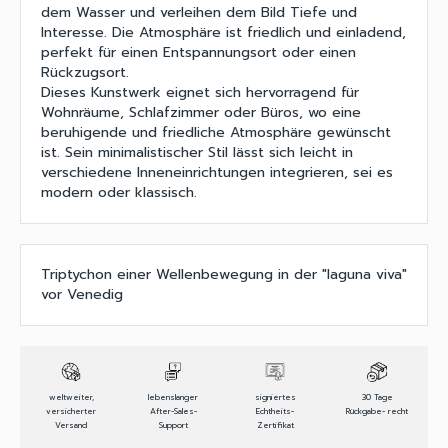
dem Wasser und verleihen dem Bild Tiefe und
Interesse. Die Atmosphäre ist friedlich und einladend,
perfekt für einen Entspannungsort oder einen
Rückzugsort.
Dieses Kunstwerk eignet sich hervorragend für
Wohnräume, Schlafzimmer oder Büros, wo eine
beruhigende und friedliche Atmosphäre gewünscht
ist. Sein minimalistischer Stil lässt sich leicht in
verschiedene Inneneinrichtungen integrieren, sei es
modern oder klassisch.
Triptychon einer Wellenbewegung in der "laguna viva"
vor Venedig
weltweiter,
lebenslanger
signiertes
30 Tage
versicherter
After-Sales-
Echtheits-
Rückgabe- recht
Versand
Support
Zertifikat