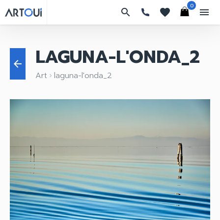
0
search
favorites
menu
LAGUNA-L'ONDA_2
arrow_back
Art
laguna-l'onda_2
keyboard_arrow_right