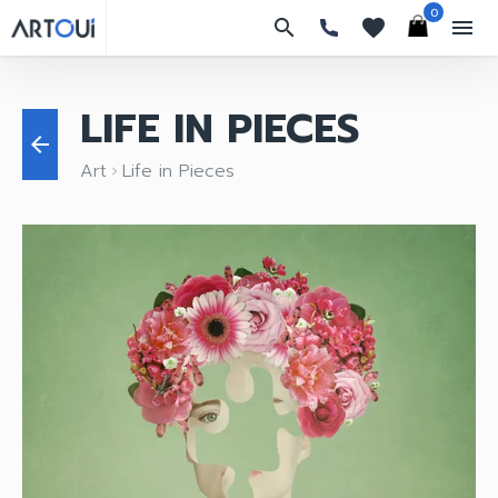
0
search
favorites
menu
LIFE IN PIECES
arrow_back
Art
Life in Pieces
keyboard_arrow_right