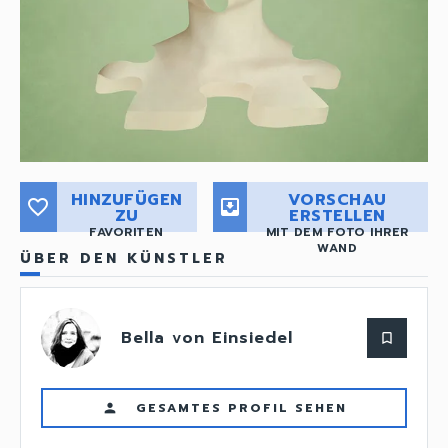
HINZUFÜGEN
VORSCHAU
favorite_border
move_to_inbox
ZU
ERSTELLEN
FAVORITEN
MIT DEM FOTO IHRER
WAND
ÜBER DEN KÜNSTLER
Bella von Einsiedel
bookmark_border
GESAMTES PROFIL SEHEN
person