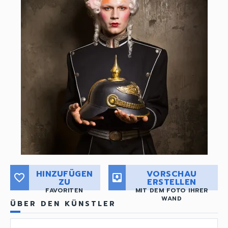
HINZUFÜGEN
VORSCHAU
favorite_border
move_to_inbox
ZU
ERSTELLEN
FAVORITEN
MIT DEM FOTO IHRER
WAND
ÜBER DEN KÜNSTLER