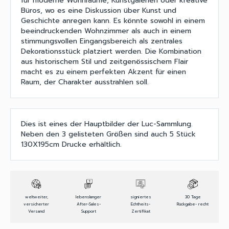
für moderne Wohnräume, Kunstgalerien oder kreative
Büros, wo es eine Diskussion über Kunst und
Geschichte anregen kann. Es könnte sowohl in einem
beeindruckenden Wohnzimmer als auch in einem
stimmungsvollen Eingangsbereich als zentrales
Dekorationsstück platziert werden. Die Kombination
aus historischem Stil und zeitgenössischem Flair
macht es zu einem perfekten Akzent für einen
Raum, der Charakter ausstrahlen soll.
Dies ist eines der Hauptbilder der Luc-Sammlung.
Neben den 3 gelisteten Größen sind auch 5 Stück
130X195cm Drucke erhältlich.
weltweiter,
lebenslanger
signiertes
30 Tage
versicherter
After-Sales-
Echtheits-
Rückgabe- recht
Versand
Support
Zertifikat