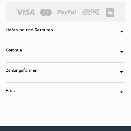
Lieferung und Retouren
arrow_drop_down
Garantie
arrow_drop_down
Zahlungsformen
arrow_drop_down
Preis
arrow_drop_down