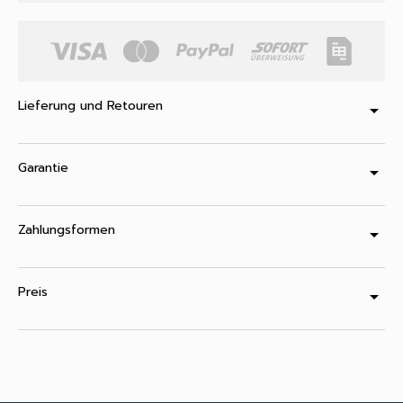
Lieferung und Retouren
arrow_drop_down
Garantie
arrow_drop_down
Zahlungsformen
arrow_drop_down
Preis
arrow_drop_down