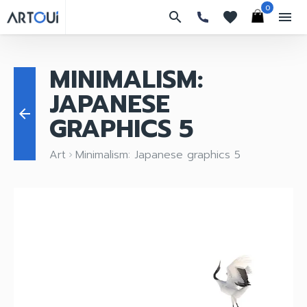
0
search
favorites
menu
MINIMALISM:
JAPANESE
arrow_back
GRAPHICS 5
Art
Minimalism: Japanese graphics 5
keyboard_arrow_right