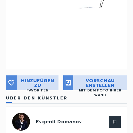
HINZUFÜGEN
VORSCHAU
favorite_border
move_to_inbox
ZU
ERSTELLEN
FAVORITEN
MIT DEM FOTO IHRER
WAND
ÜBER DEN KÜNSTLER
Evgenii Domanov
bookmark_border