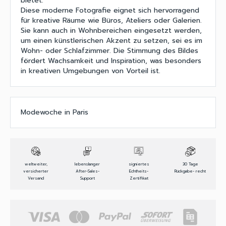
bietet.
Diese moderne Fotografie eignet sich hervorragend
für kreative Räume wie Büros, Ateliers oder Galerien.
Sie kann auch in Wohnbereichen eingesetzt werden,
um einen künstlerischen Akzent zu setzen, sei es im
Wohn- oder Schlafzimmer. Die Stimmung des Bildes
fördert Wachsamkeit und Inspiration, was besonders
in kreativen Umgebungen von Vorteil ist.
Modewoche in Paris
weltweiter,
lebenslanger
signiertes
30 Tage
versicherter
After-Sales-
Echtheits-
Rückgabe- recht
Versand
Support
Zertifikat