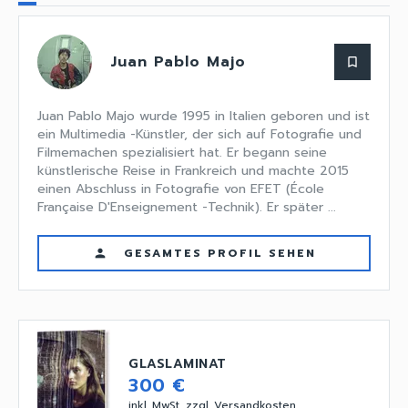
Juan Pablo Majo
bookmark_border
Juan Pablo Majo wurde 1995 in Italien geboren und ist
ein Multimedia -Künstler, der sich auf Fotografie und
Filmemachen spezialisiert hat. Er begann seine
künstlerische Reise in Frankreich und machte 2015
einen Abschluss in Fotografie von EFET (École
Française D'Enseignement -Technik). Er später ...
GESAMTES PROFIL SEHEN
person
GLASLAMINAT
300 €
inkl. MwSt, zzgl. Versandkosten