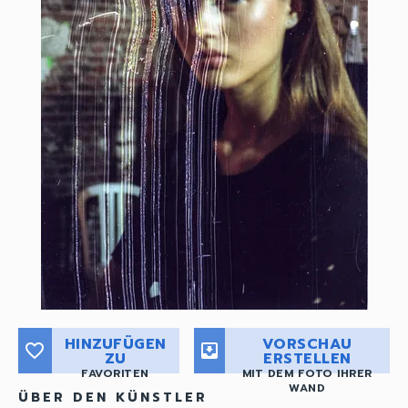
HINZUFÜGEN
VORSCHAU
favorite_border
move_to_inbox
ZU
ERSTELLEN
FAVORITEN
MIT DEM FOTO IHRER
WAND
ÜBER DEN KÜNSTLER