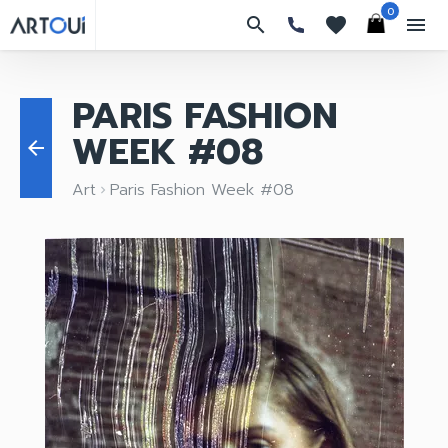
0
search
favorites
menu
PARIS FASHION
WEEK #08
arrow_back
Art
Paris Fashion Week #08
keyboard_arrow_right