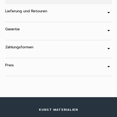
Lieferung und Retouren
arrow_drop_down
Garantie
arrow_drop_down
Zahlungsformen
arrow_drop_down
Preis
arrow_drop_down
KUNST MATERIALIEN