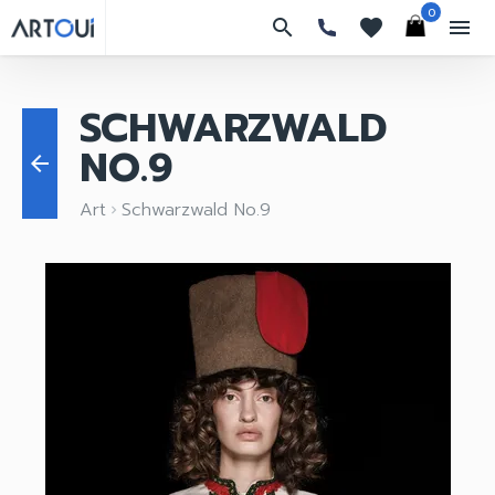
0
search
favorites
menu
SCHWARZWALD
NO.9
arrow_back
Art
Schwarzwald No.9
keyboard_arrow_right