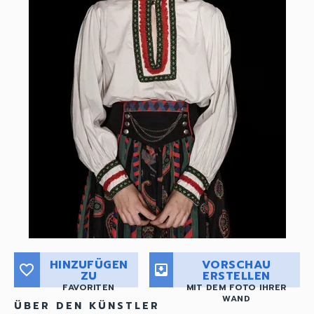
HINZUFÜGEN
VORSCHAU
favorite_border
move_to_inbox
ZU
ERSTELLEN
FAVORITEN
MIT DEM FOTO IHRER
WAND
ÜBER DEN KÜNSTLER