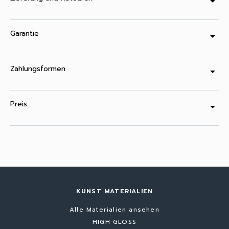
arrow_drop_down
Garantie
arrow_drop_down
Zahlungsformen
arrow_drop_down
Preis
arrow_drop_down
KUNST MATERIALIEN
Alle Materialien ansehen
HIGH GLOSS