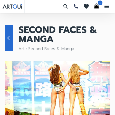
0
search
favorites
menu
SECOND FACES &
MANGA
arrow_back
Art
Second Faces & Manga
keyboard_arrow_right