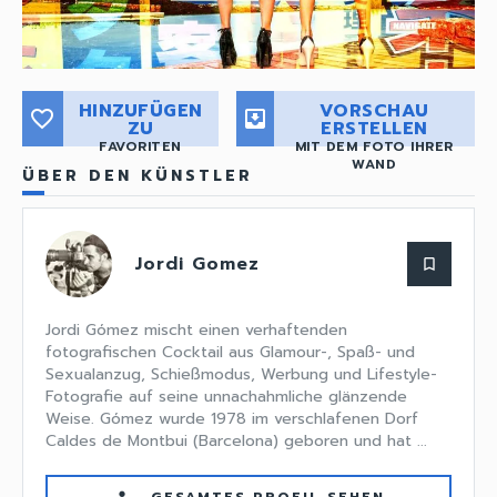
HINZUFÜGEN
VORSCHAU
favorite_border
move_to_inbox
ZU
ERSTELLEN
FAVORITEN
MIT DEM FOTO IHRER
WAND
ÜBER DEN KÜNSTLER
Jordi Gomez
bookmark_border
Jordi Gómez mischt einen verhaftenden
fotografischen Cocktail aus Glamour-, Spaß- und
Sexualanzug, Schießmodus, Werbung und Lifestyle-
Fotografie auf seine unnachahmliche glänzende
Weise. Gómez wurde 1978 im verschlafenen Dorf
Caldes de Montbui (Barcelona) geboren und hat ...