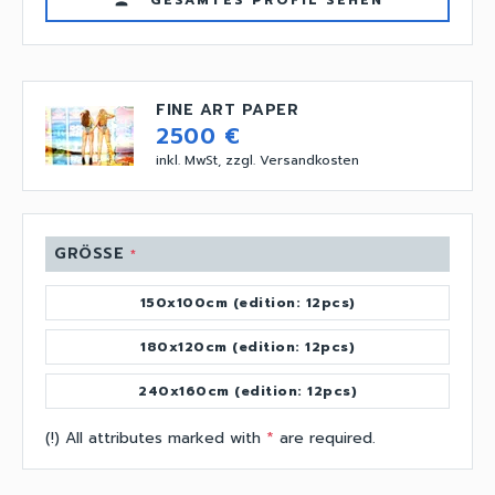
GESAMTES PROFIL SEHEN
person
FINE ART PAPER
2500 €
inkl. MwSt, zzgl. Versandkosten
GRÖSSE
*
150x100cm (edition: 12pcs)
180x120cm (edition: 12pcs)
240x160cm (edition: 12pcs)
(!) All attributes marked with
*
are required.