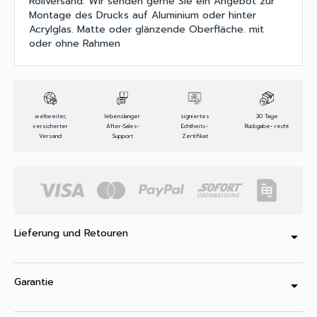
Rollversand. Wir senden gerne Sie ein Angebot zur
Montage des Drucks auf Aluminium oder hinter
Acrylglas. Matte oder glänzende Oberfläche. mit
oder ohne Rahmen
weltweiter,
lebenslanger
signiertes
30 Tage
versicherter
After-Sales-
Echtheits-
Rückgabe- recht
Versand
Support
Zertifikat
Lieferung und Retouren
arrow_drop_down
Garantie
arrow_drop_down