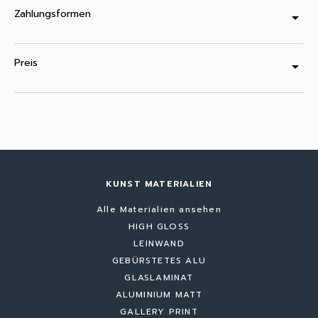
Zahlungsformen
arrow_drop_down
Preis
arrow_drop_down
KUNST MATERIALIEN
Alle Materialien ansehen
HIGH GLOSS
LEINWAND
GEBÜRSTETES ALU
GLASLAMINAT
ALUMINIUM MATT
GALLERY PRINT