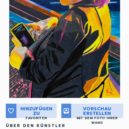
HINZUFÜGEN
VORSCHAU
favorite_border
move_to_inbox
ZU
ERSTELLEN
FAVORITEN
MIT DEM FOTO IHRER
WAND
ÜBER DEN KÜNSTLER