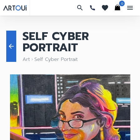
0
search
favorites
menu
SELF CYBER
PORTRAIT
arrow_back
Art
Self Cyber Portrait
keyboard_arrow_right