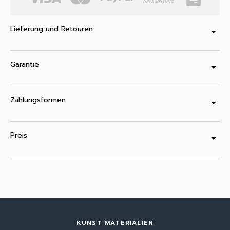
Lieferung und Retouren
arrow_drop_down
Garantie
arrow_drop_down
Zahlungsformen
arrow_drop_down
Preis
arrow_drop_down
KUNST MATERIALIEN