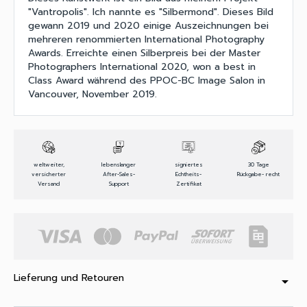
"Vantropolis". Ich nannte es "Silbermond". Dieses Bild
gewann 2019 und 2020 einige Auszeichnungen bei
mehreren renommierten International Photography
Awards. Erreichte einen Silberpreis bei der Master
Photographers International 2020, won a best in
Class Award während des PPOC-BC Image Salon in
Vancouver, November 2019.
weltweiter,
lebenslanger
signiertes
30 Tage
versicherter
After-Sales-
Echtheits-
Rückgabe- recht
Versand
Support
Zertifikat
Lieferung und Retouren
arrow_drop_down