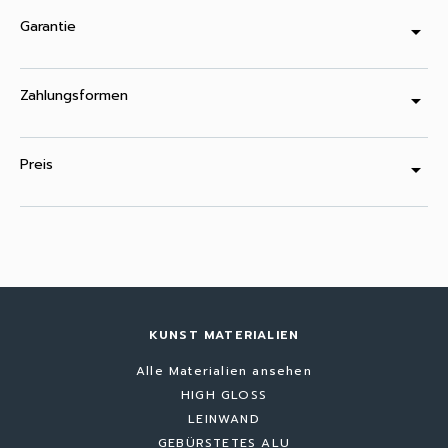
Garantie
arrow_drop_down
Zahlungsformen
arrow_drop_down
Preis
arrow_drop_down
KUNST MATERIALIEN
Alle Materialien ansehen
HIGH GLOSS
LEINWAND
GEBÜRSTETES ALU