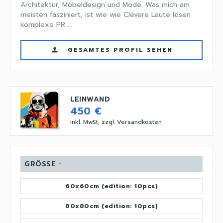
Architektur, Möbeldesign und Mode. Was mich am
meisten fasziniert, ist wie wie Clevere Leute lösen
komplexe PR ...
GESAMTES PROFIL SEHEN
person
LEINWAND
450 €
inkl. MwSt, zzgl. Versandkosten
GRÖSSE
*
60x60cm (edition: 10pcs)
80x80cm (edition: 10pcs)