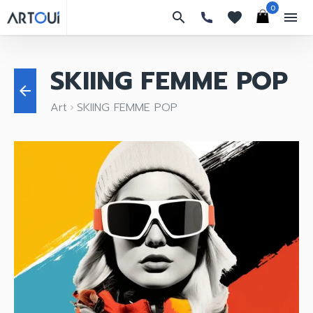
0
search
favorites
menu
SKIING FEMME POP
arrow_back
Art
SKIING FEMME POP
keyboard_arrow_right