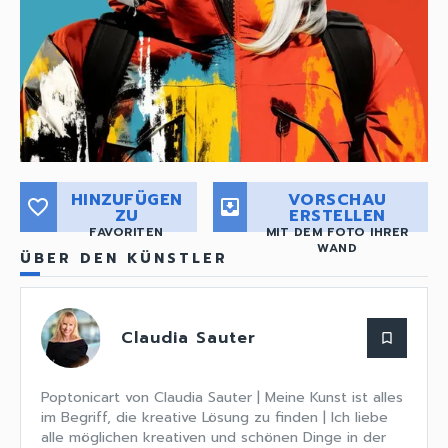
HINZUFÜGEN
VORSCHAU
favorite_border
move_to_inbox
ZU
ERSTELLEN
FAVORITEN
MIT DEM FOTO IHRER
WAND
ÜBER DEN KÜNSTLER
Claudia Sauter
bookmark_border
Poptonicart von Claudia Sauter | Meine Kunst ist alles
im Begriff, die kreative Lösung zu finden | Ich liebe
alle möglichen kreativen und schönen Dinge in der