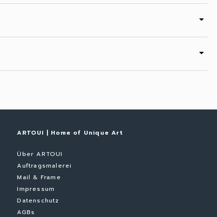
arrow_drop_down
arrow_drop_down
ARTOUI | Home of Unique Art
Über ARTOUI
Auftragsmalerei
Mail & Frame
Impressum
Datenschutz
AGBs