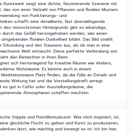
le Kunstwerk zeigt eine dichte, faszinierende Szenerie mit
 das von einer Vielzahl von Pflanzen und floralen Mustern
erwendung von Punktierungs- und
niken schafft eine detaillierte, fast überwältigende
en des monochromen Hintergrunds gibt es lebendige,
ie durch das Gefäß hervorgehoben werden, was einen
 umgebenden floralen Dunkelheit bildet. Das Bild strahlt
r Erkundung und des Staunens aus, als ob man in eine
rwachsene Welt eintaucht. Diese perfekte Verbindung von
ieht den Betrachter in ihren Bann.
gnet sich hervorragend für kreative Räume wie Ateliers,
oderne Wohnräume. Es könnte auch in einem
Meditationsraum Platz finden, da die Fülle an Details und
ende Wirkung hat und die Vorstellungskraft anregt.
t es gut in Cafés oder Ausstellungsräume, die
nspirierende Atmosphären schaffen möchten.
tische Stipple und Pointillismuskunst. Was mich inspiriert, ist,
ine glückliche Flucht zu geben und Kunst zu produzieren,
denken lässt, wie mächtig und bewegt es ist. Ich bin hier,