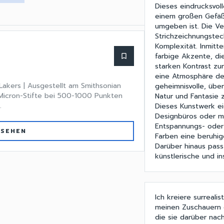
Dieses eindrucksvol
einem großen Gefäß,
umgeben ist. Die V
Strichzeichnungstech
Komplexität. Inmitt
farbige Akzente, d
bookmark_border
starken Kontrast zur
eine Atmosphäre de
s Lakers | Ausgestellt am Smithsonian
geheimnisvolle, übe
,5 Micron-Stifte bei 500-1000 Punkten
Natur und Fantasie z
.
Dieses Kunstwerk ei
Designbüros oder m
Entspannungs- oder 
 SEHEN
Farben eine beruhig
Darüber hinaus pass
künstlerische und i
Ich kreiere surrealis
meinen Zuschauern e
die sie darüber nach