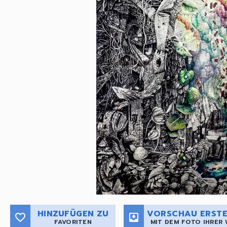
HINZUFÜGEN ZU
VORSCHAU ERSTE
favorite_border
move_to_inbox
FAVORITEN
MIT DEM FOTO IHRER