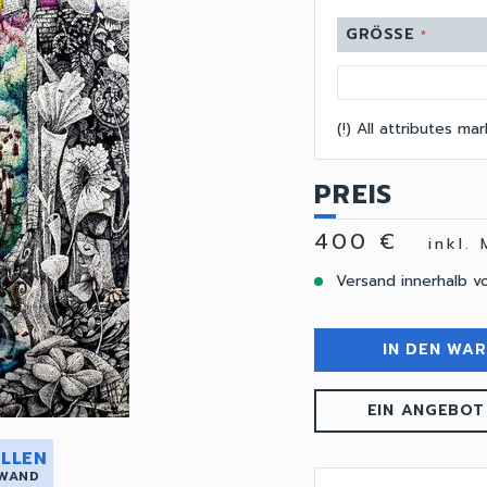
GRÖSSE
*
(!) All attributes m
PREIS
400 €
inkl.
Versand innerhalb v
IN DEN WA
EIN ANGEBOT
LLEN
 WAND