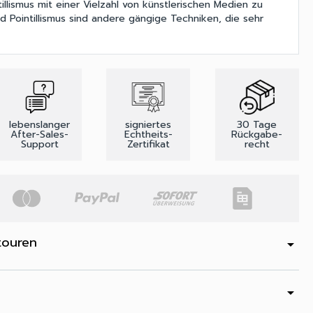
illismus mit einer Vielzahl von künstlerischen Medien zu
nd Pointillismus sind andere gängige Techniken, die sehr
lebenslanger
signiertes
30 Tage
After-Sales-
Echtheits-
Rückgabe-
Support
Zertifikat
recht
touren
arrow_drop_down
arrow_drop_down