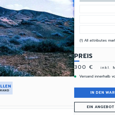
(!) All attributes m
PREIS
300 €
inkl.
Versand innerhalb v
LLEN
 WAND
IN DEN WA
EIN ANGEBOT