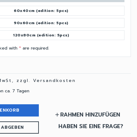
60x40cm (edition: 5pcs)
90x60cm (edition: 5pcs)
120x80cm (edition: 5pcs)
arked with
*
are required.
 MwSt, zzgl. Versandkosten
on ca. 7 Tagen
RENKORB
RAHMEN HINZUFÜGEN
add
HABEN SIE EINE FRAGE?
 ABGEBEN