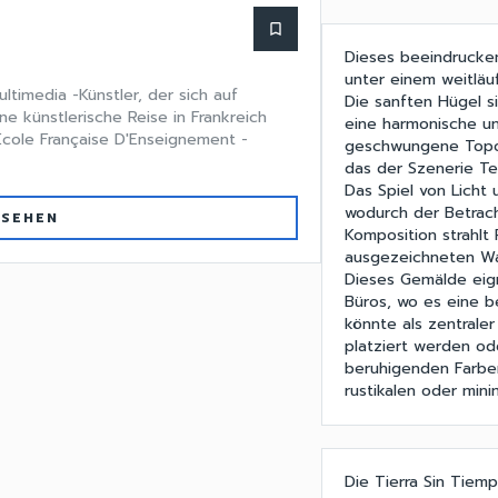
bookmark_border
Dieses beeindrucken
unter einem weitläu
ltimedia -Künstler, der sich auf
Die sanften Hügel s
ne künstlerische Reise in Frankreich
eine harmonische u
École Française D'Enseignement -
geschwungene Topog
das der Szenerie Te
Das Spiel von Licht
wodurch der Betrach
 SEHEN
Komposition strahlt
ausgezeichneten Wa
Dieses Gemälde eig
Büros, wo es eine 
könnte als zentrale
platziert werden od
beruhigenden Farbe
rustikalen oder min
Die Tierra Sin Tiem