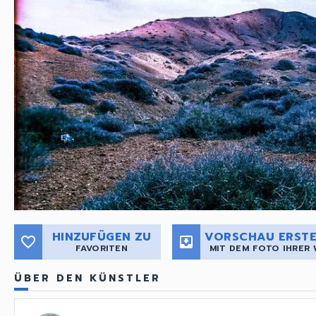
HINZUFÜGEN ZU
VORSCHAU ERSTE
favorite_border
move_to_inbox
FAVORITEN
MIT DEM FOTO IHRER
ÜBER DEN KÜNSTLER