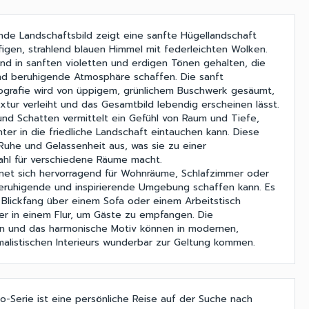
de Landschaftsbild zeigt eine sanfte Hügellandschaft
figen, strahlend blauen Himmel mit federleichten Wolken.
ind in sanften violetten und erdigen Tönen gehalten, die
nd beruhigende Atmosphäre schaffen. Die sanft
rafie wird von üppigem, grünlichem Buschwerk gesäumt,
xtur verleiht und das Gesamtbild lebendig erscheinen lässt.
 und Schatten vermittelt ein Gefühl von Raum und Tiefe,
ter in die friedliche Landschaft eintauchen kann. Diese
 Ruhe und Gelassenheit aus, was sie zu einer
hl für verschiedene Räume macht.
net sich hervorragend für Wohnräume, Schlafzimmer oder
beruhigende und inspirierende Umgebung schaffen kann. Es
r Blickfang über einem Sofa oder einem Arbeitstisch
er in einem Flur, um Gäste zu empfangen. Die
n und das harmonische Motiv können in modernen,
imalistischen Interieurs wunderbar zur Geltung kommen.
po-Serie ist eine persönliche Reise auf der Suche nach