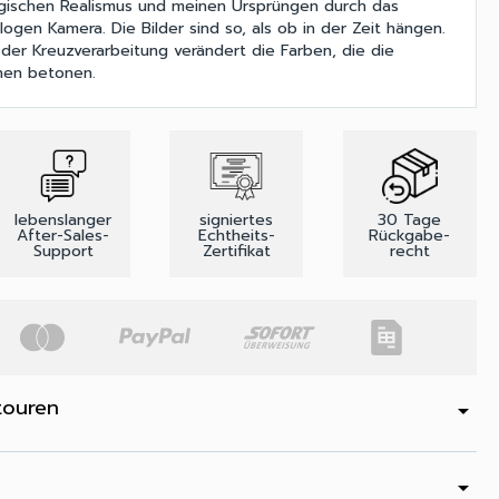
gischen Realismus und meinen Ursprüngen durch das
ogen Kamera. Die Bilder sind so, als ob in der Zeit hängen.
 der Kreuzverarbeitung verändert die Farben, die die
nen betonen.
lebenslanger
signiertes
30 Tage
After-Sales-
Echtheits-
Rückgabe-
Support
Zertifikat
recht
touren
arrow_drop_down
arrow_drop_down