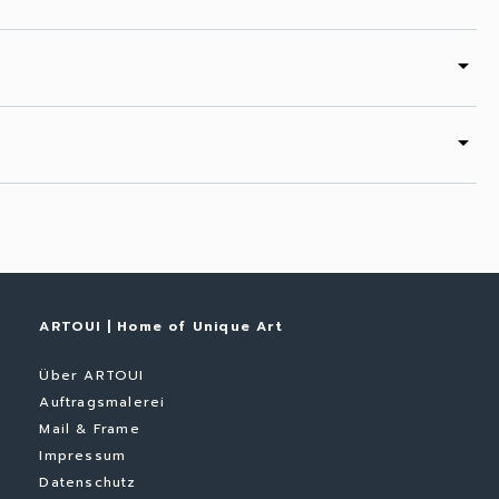
arrow_drop_down
arrow_drop_down
ARTOUI | Home of Unique Art
Über ARTOUI
Auftragsmalerei
Mail & Frame
Impressum
Datenschutz