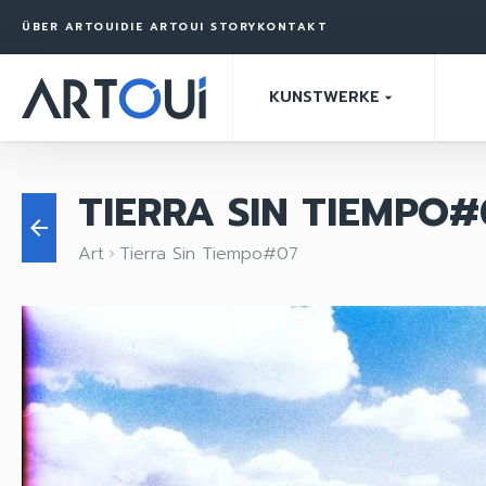
ÜBER ARTOUI
DIE ARTOUI STORY
KONTAKT
KUNSTWERKE
arrow_drop_down
TIERRA SIN TIEMPO#
arrow_back
Art
Tierra Sin Tiempo#07
keyboard_arrow_right