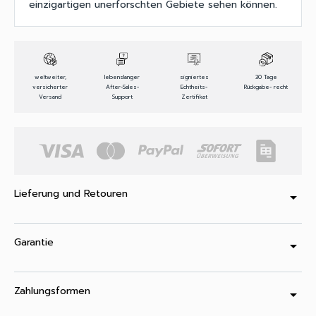
einzigartigen unerforschten Gebiete sehen können.
weltweiter,
lebenslanger
signiertes
30 Tage
versicherter
After-Sales-
Echtheits-
Rückgabe- recht
Versand
Support
Zertifikat
Lieferung und Retouren
arrow_drop_down
Garantie
arrow_drop_down
Zahlungsformen
arrow_drop_down