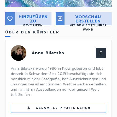
HINZUFÜGEN
VORSCHAU
favorite_border
move_to_inbox
ZU
ERSTELLEN
FAVORITEN
MIT DEM FOTO IHRER
WAND
ÜBER DEN KÜNSTLER
Anna Biletska
bookmark_border
Anna Biletska wurde 1980 in Kiew geboren und lebt
derzeit in Schweden. Seit 2019 beschäftigt sie sich
beruflich mit der Fotografie, hat Auszeichnungen und
Ehrungen bei internationalen Wettbewerben erhalten
und nimmt an Ausstellungen auf der ganzen Welt
teil. Sie ich...
GESAMTES PROFIL SEHEN
person