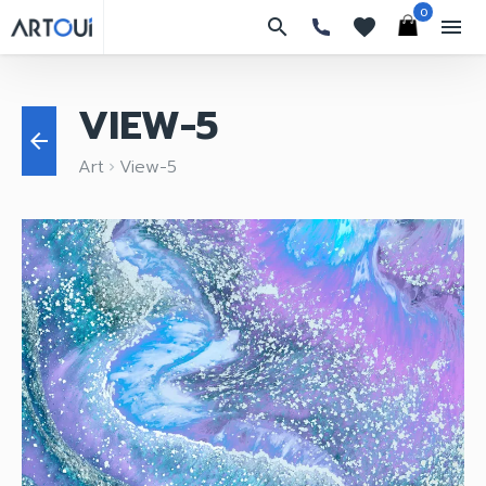
0
search
favorites
menu
VIEW-5
arrow_back
Art
View-5
keyboard_arrow_right