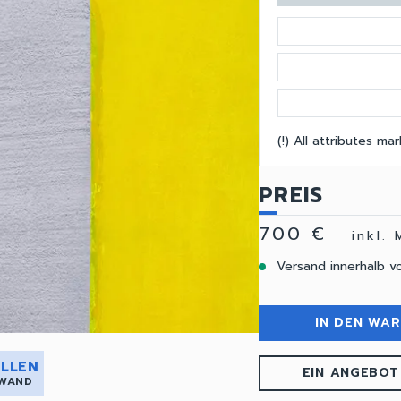
(!) All attributes m
PREIS
700 €
inkl.
Versand innerhalb v
IN DEN WA
LLEN
EIN ANGEBOT
 WAND