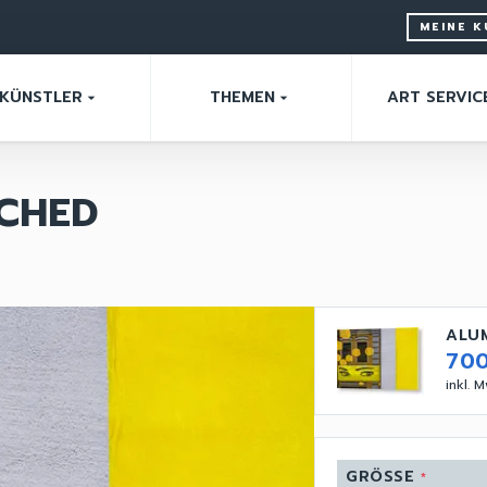
MEINE 
KÜNSTLER
THEMEN
ART SERVIC
arrow_drop_down
arrow_drop_down
TCHED
ALU
70
inkl. 
GRÖSSE
*