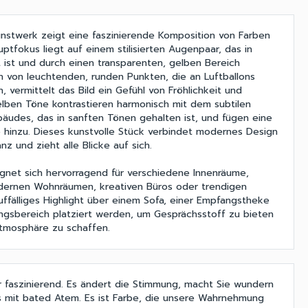
nstwerk zeigt eine faszinierende Komposition von Farben
ptfokus liegt auf einem stilisierten Augenpaar, das in
 ist und durch einen transparenten, gelben Bereich
n von leuchtenden, runden Punkten, die an Luftballons
n, vermittelt das Bild ein Gefühl von Fröhlichkeit und
elben Töne kontrastieren harmonisch mit dem subtilen
äudes, das in sanften Tönen gehalten ist, und fügen eine
 hinzu. Dieses kunstvolle Stück verbindet modernes Design
nz und zieht alle Blicke auf sich.
gnet sich hervorragend für verschiedene Innenräume,
dernen Wohnräumen, kreativen Büros oder trendigen
uffälliges Highlight über einem Sofa, einer Empfangstheke
ngsbereich platziert werden, um Gesprächsstoff zu bieten
Atmosphäre zu schaffen.
r faszinierend. Es ändert die Stimmung, macht Sie wundern
 mit bated Atem. Es ist Farbe, die unsere Wahrnehmung