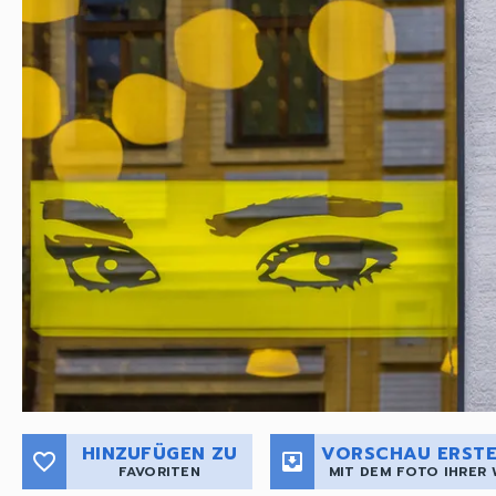
HINZUFÜGEN ZU
VORSCHAU ERSTE
favorite_border
move_to_inbox
FAVORITEN
MIT DEM FOTO IHRER