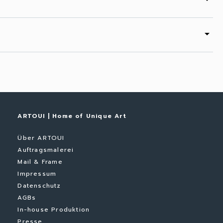
arrow_drop_down
ARTOUI | Home of Unique Art
Über ARTOUI
Auftragsmalerei
Mail & Frame
Impressum
Datenschutz
AGBs
In-house Produktion
Presse