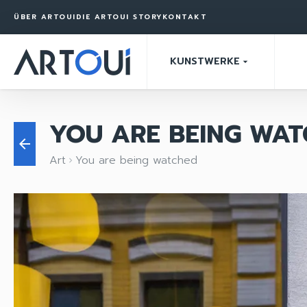
ÜBER ARTOUI
DIE ARTOUI STORY
KONTAKT
KUNSTWERKE
arrow_drop_down
YOU ARE BEING WA
arrow_back
Art
You are being watched
keyboard_arrow_right