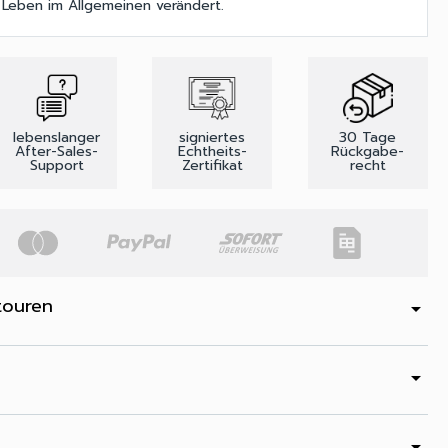
 Leben im Allgemeinen verändert.
lebenslanger
signiertes
30 Tage
After-Sales-
Echtheits-
Rückgabe-
Support
Zertifikat
recht
touren
arrow_drop_down
arrow_drop_down
arrow_drop_down