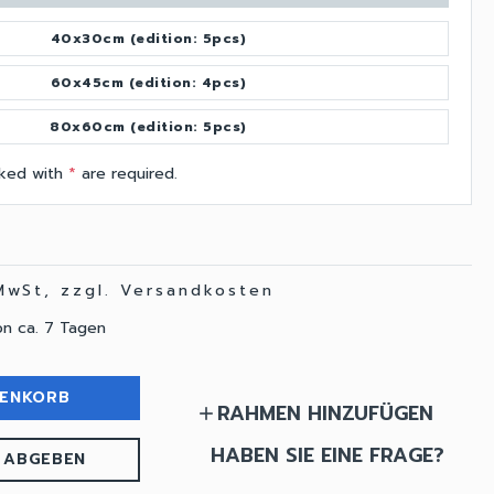
40x30cm (edition: 5pcs)
60x45cm (edition: 4pcs)
80x60cm (edition: 5pcs)
arked with
*
are required.
 MwSt, zzgl. Versandkosten
on ca. 7 Tagen
RENKORB
RAHMEN HINZUFÜGEN
add
HABEN SIE EINE FRAGE?
 ABGEBEN