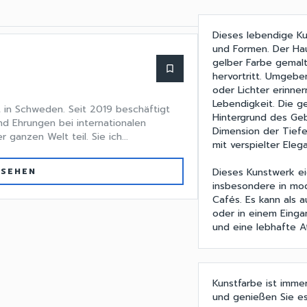
Dieses lebendige Ku
und Formen. Der Hau
gelber Farbe gemalt
bookmark_border
hervortritt. Umgebe
oder Lichter erinner
Lebendigkeit. Die g
 in Schweden. Seit 2019 beschäftigt
Hintergrund des Geb
nd Ehrungen bei internationalen
Dimension der Tiefe
anzen Welt teil. Sie ich...
mit verspielter Elega
Dieses Kunstwerk ei
 SEHEN
insbesondere in mo
Cafés. Es kann als a
oder in einem Einga
und eine lebhafte 
Kunstfarbe ist imme
und genießen Sie es