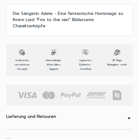
Die Sängerin Adele - Eine fantastische Hommage zu
Ihrem Lied "Fire to the rain" Bilderserie
Charakterköpfe
weltweiter,
lebenslanger
signiertes
30 Tage
versicherter
After-Sales-
Echtheits-
Rückgabe- recht
Versand
Support
Zertifikat
Lieferung und Retouren
arrow_drop_down