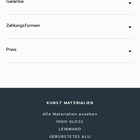
Garantie
arrow_drop_down
Zahlungsformen
arrow_drop_down
Preis
arrow_drop_down
KUNST MATERIALIEN
Alle Materialien ansehen
HIGH GLOSS
LEINWAND
GEBÜRSTETES ALU