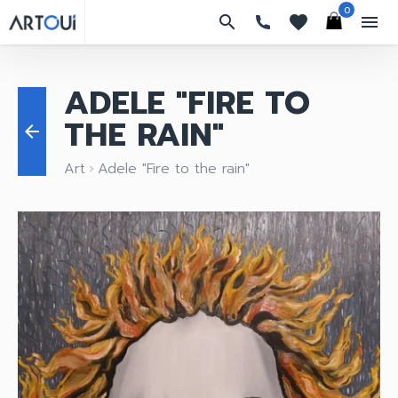
0
search
favorites
menu
ADELE "FIRE TO
THE RAIN"
arrow_back
Art
Adele "Fire to the rain"
keyboard_arrow_right