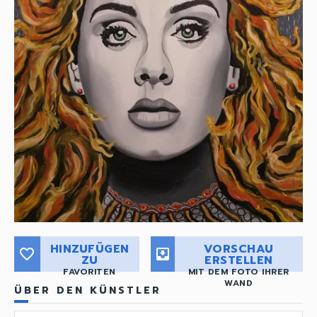
HINZUFÜGEN
VORSCHAU
favorite_border
move_to_inbox
ZU
ERSTELLEN
FAVORITEN
MIT DEM FOTO IHRER
WAND
ÜBER DEN KÜNSTLER