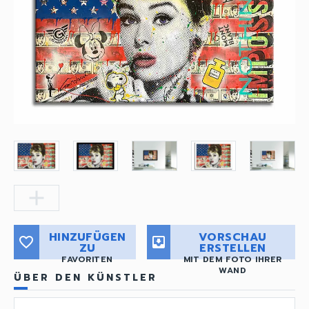
add
HINZUFÜGEN
VORSCHAU
favorite_border
move_to_inbox
ZU
ERSTELLEN
FAVORITEN
MIT DEM FOTO IHRER
WAND
ÜBER DEN KÜNSTLER