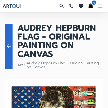
0
search
favorites
menu
AUDREY HEPBURN
FLAG - ORIGINAL
PAINTING ON
arrow_back
CANVAS
Audrey Hepburn Flag - Original Painting
Art
keyboard_arrow_right
on Canvas