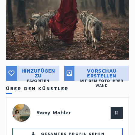
HINZUFÜGEN
VORSCHAU
favorite_border
move_to_inbox
ZU
ERSTELLEN
FAVORITEN
MIT DEM FOTO IHRER
WAND
ÜBER DEN KÜNSTLER
Ramy Mahler
bookmark_border
GESAMTES PROFIL SEHEN
person