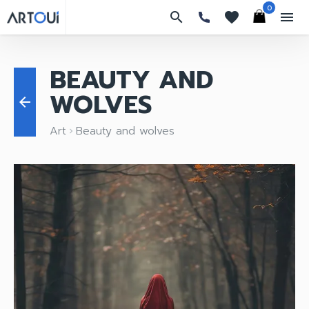
0
search
favorites
menu
BEAUTY AND
WOLVES
arrow_back
Art
Beauty and wolves
keyboard_arrow_right